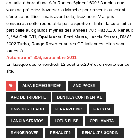
en Italie à bord d’une Alfa Romeo Spider 1600 ! A moins que
vous ne préfériez traverser la Manche pour revenir au volant
d’une Lotus Elise : mais avant cela, lisez notre Vrai prix
consacré à cette redoutable petite sportive ! Enfin, la cote fait la
part belle aux grands mythes des années 70 : Fiat X1/9, Renault
5, VW Golf GTI, Opel Manta, Ford Manta, Lancia Stratos, BMW
2002 Turbo, Range Rover et autres GT italiennes, elles sont
toutes là !
Autoretro n° 356, septembre 2011
En kiosque dès le vendredi 12 août à 5,20 € et en vente sur ce
site.
ALFA ROMEO SPIDER
AMC PACER
ARC DE TRIOMPHE
BENTLEY CONTINENTAL
BMW 2002 TURBO
FERRARI DINO
FIAT X1/9
LANCIA STRATOS
LOTUS ELISE
OPEL MANTA
RANGE ROVER
RENAULT 5
RENAULT 8 GORDINI