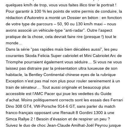
quelques km/h de trop, vous vous faites illico tirer le portrait !
Pour garantir à 100 % les points de votre permis de conduire, la
rédaction d’Autoretro a monté un Dossier en béton : en fonction
de votre type de parcours – 50, 90 ou 130 km/h maxi – nous
avons associé un véhicule-type “anti-radar”. Outre l’aspect
pratique de la chose, cela devrait faire rire (presque !) tout le
monde…
Dans la série “pas rapides mais bien décalées aussi”, les peu
courantes Skoda Felicia Super cabriolet et Mini Cabriolet Arc de
Triomphe pourraient également vous séduire… Si vous ne vous
laissez pas distraire par la présentation ultra luxueuse de son
habitacle, la Bentley Continental chinese eyes de la rubrique
Exception n’est pas mal non plus pour rouler sereinement à un
train de sénateur… Tout aussi originale et beaucoup plus
accessible est l’AMC Pacer qui joue les vedettes du Guide
d’achat. Moins politiquement corrects sont les essais des Ferrari
Dino 308 GT4, VW-Porsche 914-6 GT, sans parler du match
franco-français opposant une Renault 8 Gordini 1300 à une
Simca Rallye 2 ! Besoin d’évasion et de respirer un peu ?
Suivez le duo de choc Jean-Claude Amilhat-Joël Peyrou jusque