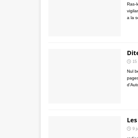
Ras-l
vigil
a la 
Dit
15
Nul b
pages 
d’Aut
Les
9 j