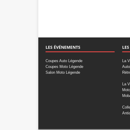
LES ÉVÉNEMENTS
LES
Coupes Auto Légende
La V
Coupes Moto Légende
Auto
Salon Moto Légende
Rétr
La V
Mot
Mob
Coll
Anti