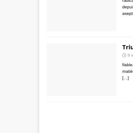
radic
depui
asept
Tri
9 
fiable
matièr
[…]