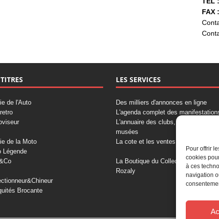
TÉL :
FAX :
Conta
Conta
 TITRES
LES SERVICES
ie de l'Auto
Des milliers d'annonces en ligne
retro
L'agenda complet des manifestation
oviseur
L'annuaire des clubs, professionnels
musées
ie de la Moto
La cote et les ventes aux enchères
Pour offrir 
o Légende
cookies pour
&Co
La Boutique du Collectionneur
à ces techno
Rozaly
navigation o
ectionneur&Chineur
consentement
quités Brocante
Ac