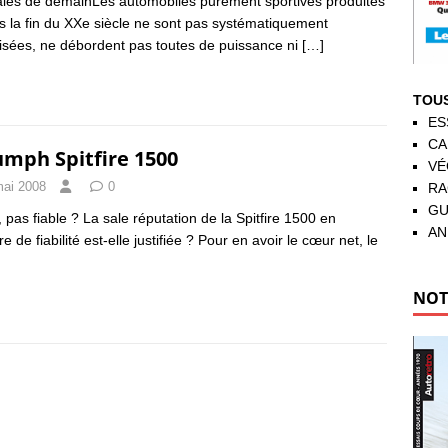
ales de demainLes automobiles purement sportives produites
s la fin du XXe siècle ne sont pas systématiquement
isées, ne débordent pas toutes de puissance ni
[…]
TOUS
ES
CA
umph Spitfire 1500
VÉ
mai 2008
0
RA
GU
, pas fiable ? La sale réputation de la Spitfire 1500 en
AN
e de fiabilité est-elle justifiée ? Pour en avoir le cœur net, le
NOT