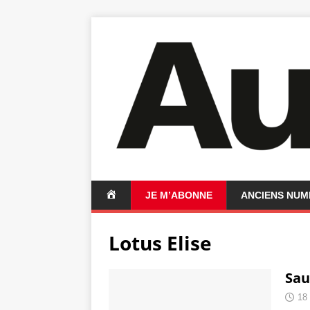
A
JE M’ABONNE
ANCIENS NU
C
C
Lotus Elise
U
E
I
Sau
L
18