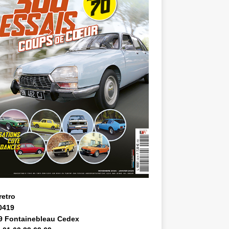
retro
0419
9 Fontainebleau Cedex