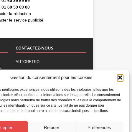
 01 60 39 69 69
 01 60 39 69 00
cter la rédaction
cter le service publicité
CONTACTEZ-NOUS
AUTORETRO
s
,
BP 40419
Gestion du consentement pour les cookies
77309 Fontainebleau Cedex
Tél : 01 60 39 69 69
les meilleures expériences, nous utilisons des technologies telles que les
Fax: 01 60 39 69 00
 stocker et/ou accéder aux informations sur les appareils. Le consentement
logies nous permettra de traiter des données telles que le comportement de
Nous contacter par email
u les identifiants uniques sur ce site. Le fait de ne pas donner son
Mentions légales
 ou de le retirer peut nuire à certaines caractéristiques et fonctions.
Politique de confidentialité
Gestion des cookies
cepter
Refuser
Préférences