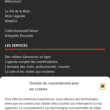
Rétroviseur
La Vie de la Moto
Moto Légende
Mob&Co
Collectionneur&Chineur
Antiquités Brocante
LES SERVICES
Des milliers d'annonces en ligne
L'agenda complet des manifestations
L'annuaire des clubs, professionnels, musées
La cote et les ventes aux enchères
La Boutique du Collectionneur
Gestion du consentement pour
Rozaly
les cookies
CONTACTEZ-NOUS
Pour offrir les meilleures expériences, nous utilisons des technologies
telles que les cookies pour stocker et/ou accéder aux informations sur les
AUTORETRO
appareils. Le consentement à ces technologies nous permettra de traiter