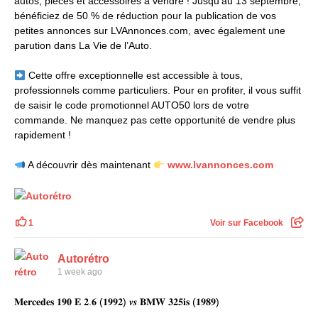
autos, pièces et accessoires à vendre ! Jusqu'au 13 septembre,
bénéficiez de 50 % de réduction pour la publication de vos
petites annonces sur LVAnnonces.com, avec également une
parution dans La Vie de l’Auto.
Cette offre exceptionnelle est accessible à tous,
professionnels comme particuliers. Pour en profiter, il vous suffit
de saisir le code promotionnel AUTO50 lors de votre
commande. Ne manquez pas cette opportunité de vendre plus
rapidement !
A découvrir dès maintenant
www.lvannonces.com
1
Voir sur Facebook
Autorétro
1 week ago
𝐌𝐞𝐫𝐜𝐞𝐝𝐞𝐬 𝟏𝟗𝟎 𝐄 𝟐.𝟔 (𝟏𝟗𝟗𝟐) 𝒗𝒔 𝐁𝐌𝐖 𝟑𝟐𝟓𝐢𝐬 (𝟏𝟗𝟖𝟗)