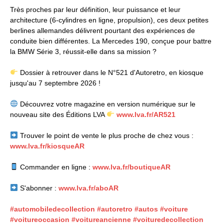
Très proches par leur définition, leur puissance et leur
architecture (6-cylindres en ligne, propulsion), ces deux petites
berlines allemandes délivrent pourtant des expériences de
conduite bien différentes. La Mercedes 190, conçue pour battre
la BMW Série 3, réussit-elle dans sa mission ?
Dossier à retrouver dans le N°521 d'Autoretro, en kiosque
jusqu'au 7 septembre 2026 !
Découvrez votre magazine en version numérique sur le
nouveau site des Éditions LVA
www.lva.fr/AR521
Trouver le point de vente le plus proche de chez vous :
www.lva.fr/kiosqueAR
Commander en ligne :
www.lva.fr/boutiqueAR
S'abonner :
www.lva.fr/aboAR
#automobiledecollection
#autoretro
#autos
#voiture
#voitureoccasion
#voitureancienne
#voituredecollection