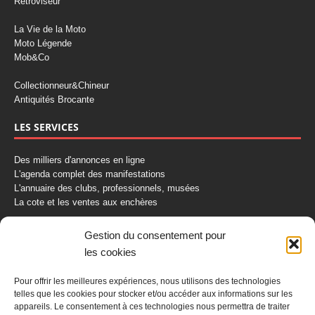
Rétroviseur
La Vie de la Moto
Moto Légende
Mob&Co
Collectionneur&Chineur
Antiquités Brocante
LES SERVICES
Des milliers d'annonces en ligne
L'agenda complet des manifestations
L'annuaire des clubs, professionnels, musées
La cote et les ventes aux enchères
La Boutique du Collectionneur
Gestion du consentement pour
Rozaly
les cookies
CONTACTEZ-NOUS
Pour offrir les meilleures expériences, nous utilisons des technologies
telles que les cookies pour stocker et/ou accéder aux informations sur les
AUTORETRO
appareils. Le consentement à ces technologies nous permettra de traiter