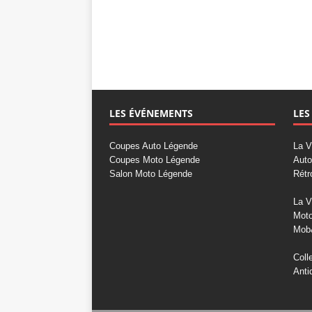
LES ÉVÉNEMENTS
LES
Coupes Auto Légende
La V
Coupes Moto Légende
Auto
Salon Moto Légende
Rétr
La V
Mot
Mob
Coll
Anti