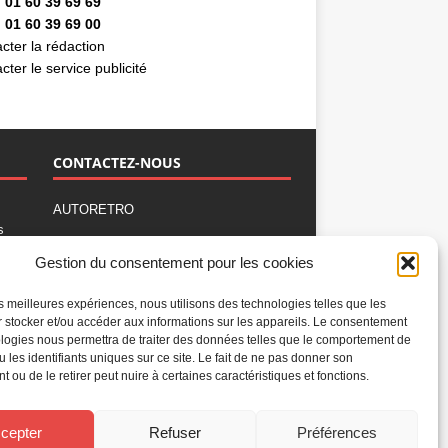
 01 60 39 69 69
 01 60 39 69 00
cter la rédaction
cter le service publicité
CONTACTEZ-NOUS
AUTORETRO
s
,
BP 40419
Gestion du consentement pour les cookies
77309 Fontainebleau Cedex
Tél : 01 60 39 69 69
les meilleures expériences, nous utilisons des technologies telles que les
Fax: 01 60 39 69 00
 stocker et/ou accéder aux informations sur les appareils. Le consentement
logies nous permettra de traiter des données telles que le comportement de
Nous contacter par email
u les identifiants uniques sur ce site. Le fait de ne pas donner son
Mentions légales
 ou de le retirer peut nuire à certaines caractéristiques et fonctions.
Politique de confidentialité
Gestion des cookies
cepter
Refuser
Préférences