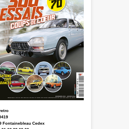
retro
0419
9 Fontainebleau Cedex