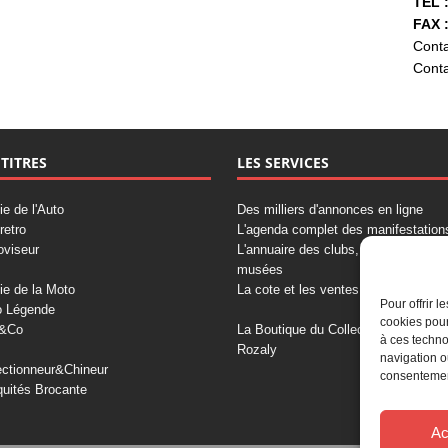
TÉL :
FAX :
Conta
Conta
 TITRES
LES SERVICES
ie de l'Auto
Des milliers d'annonces en ligne
retro
L'agenda complet des manifestation
oviseur
L'annuaire des clubs, professionnels
musées
ie de la Moto
La cote et les ventes aux enchères
Pour offrir 
o Légende
cookies pour
&Co
La Boutique du Collectionneur
à ces techno
Rozaly
navigation o
ectionneur&Chineur
consentement
quités Brocante
Ac