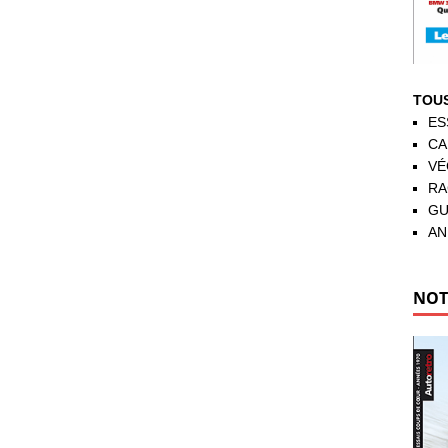
TOUS
ES
CA
VÉ
RA
GU
AN
NOT