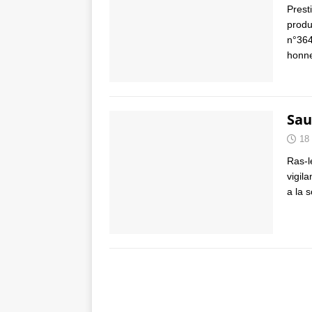
Prest
produ
n°364
honn
Sau
18
Ras-l
vigil
a la 