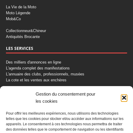
La Vie de la Moto
Moto Légende
Mob&Co
Collectionneur&Chineur
Antiquités Brocante
LES SERVICES
Des milliers d'annonces en ligne
L'agenda complet des manifestations
L'annuaire des clubs, professionnels, musées
La cote et les ventes aux enchères
La Boutique du Collectionneur
Gestion du consentement pour
Rozaly
les cookies
CONTACTEZ-NOUS
Pour offrir les meilleures expériences, nous utilisons des technologies
telles que les cookies pour stocker et/ou accéder aux informations sur les
AUTORETRO
appareils. Le consentement à ces technologies nous permettra de traiter
des données telles que le comportement de navigation ou les identifiants