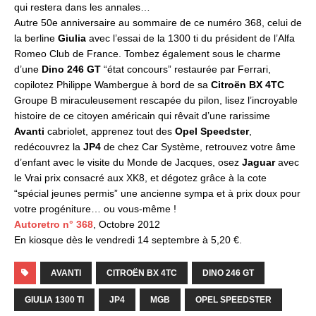
qui restera dans les annales…
Autre 50e anniversaire au sommaire de ce numéro 368, celui de
la berline
Giulia
avec l’essai de la 1300 ti du président de l’Alfa
Romeo Club de France. Tombez également sous le charme
d’une
Dino 246 GT
“état concours” restaurée par Ferrari,
copilotez Philippe Wambergue à bord de sa
Citroën BX 4TC
Groupe B miraculeusement rescapée du pilon, lisez l’incroyable
histoire de ce citoyen américain qui rêvait d’une rarissime
Avanti
cabriolet, apprenez tout des
Opel Speedster
,
redécouvrez la
JP4
de chez Car Système, retrouvez votre âme
d’enfant avec le visite du Monde de Jacques, osez
Jaguar
avec
le Vrai prix consacré aux XK8, et dégotez grâce à la cote
“spécial jeunes permis” une ancienne sympa et à prix doux pour
votre progéniture… ou vous-même !
Autoretro n° 368
, Octobre 2012
En kiosque dès le vendredi 14 septembre à 5,20 €.
AVANTI
CITROËN BX 4TC
DINO 246 GT
GIULIA 1300 TI
JP4
MGB
OPEL SPEEDSTER