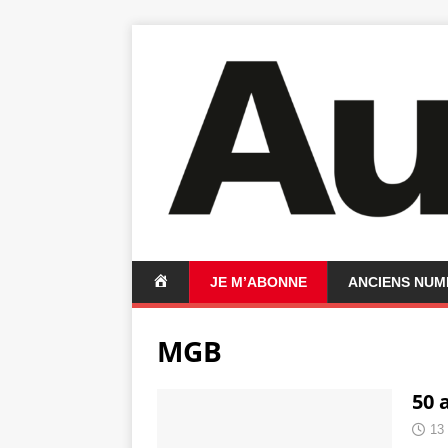
A
JE M’ABONNE
ANCIENS NU
C
C
MGB
U
E
I
50 
L
13