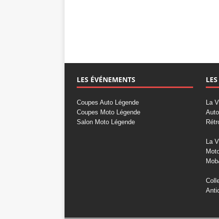
LES ÉVÉNEMENTS
LES
Coupes Auto Légende
La V
Coupes Moto Légende
Auto
Salon Moto Légende
Rétr
La V
Mot
Mob
Coll
Anti