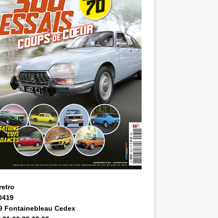
retro
0419
9 Fontainebleau Cedex