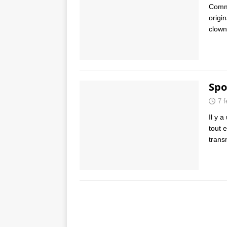
Comme
origi
clow
Spo
7 f
Il y 
tout 
trans