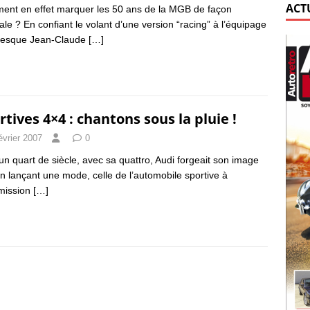
ACT
nt en effet marquer les 50 ans de la MGB de façon
nale ? En confiant le volant d’une version “racing” à l’équipage
nesque Jean-Claude
[…]
rtives 4×4 : chantons sous la pluie !
évrier 2007
0
a un quart de siècle, avec sa quattro, Audi forgeait son image
en lançant une mode, celle de l’automobile sportive à
mission
[…]