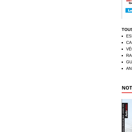
TOUS
ES
CA
VÉ
RA
GU
AN
NOT