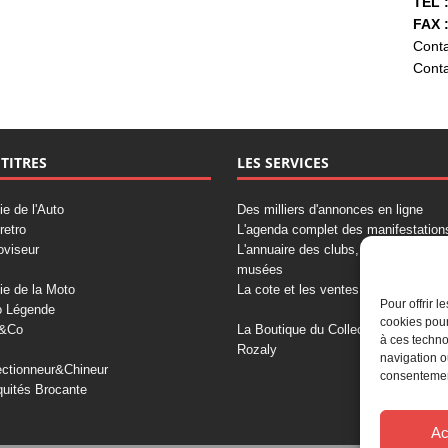
TÉL :
FAX :
Conta
Conta
 TITRES
LES SERVICES
ie de l'Auto
Des milliers d'annonces en ligne
retro
L'agenda complet des manifestation
oviseur
L'annuaire des clubs, professionnels
musées
ie de la Moto
La cote et les ventes aux enchères
Pour offrir 
o Légende
cookies pour
&Co
La Boutique du Collectionneur
à ces techno
Rozaly
navigation o
ectionneur&Chineur
consentement
quités Brocante
Ac