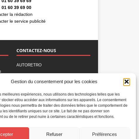
 01 60 39 69 69
 01 60 39 69 00
cter la rédaction
cter le service publicité
CONTACTEZ-NOUS
AUTORETRO
s
,
BP 40419
Gestion du consentement pour les cookies
77309 Fontainebleau Cedex
Tél : 01 60 39 69 69
les meilleures expériences, nous utilisons des technologies telles que les
Fax: 01 60 39 69 00
 stocker et/ou accéder aux informations sur les appareils. Le consentement
logies nous permettra de traiter des données telles que le comportement de
Nous contacter par email
u les identifiants uniques sur ce site. Le fait de ne pas donner son
Mentions légales
 ou de le retirer peut nuire à certaines caractéristiques et fonctions.
Politique de confidentialité
Gestion des cookies
cepter
Refuser
Préférences