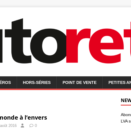
MÉROS
HORS-SÉRIES
POINT DE VENTE
PETITES 
NEW
Abonn
monde à l’envers
LVA s
 août 2016
0