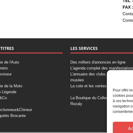
TÉL :
FAX :
Conta
Conta
 TITRES
LES SERVICES
ie de l'Auto
Des milliers d'annonces en ligne
retro
L'agenda complet des manifestation
oviseur
L'annuaire des clubs, professionnels
musées
ie de la Moto
La cote et les ventes aux enchères
Pour offrir 
o Légende
cookies pour
&Co
La Boutique du Collectionneur
à ces techno
Rozaly
navigation o
ectionneur&Chineur
consentement
quités Brocante
Ac