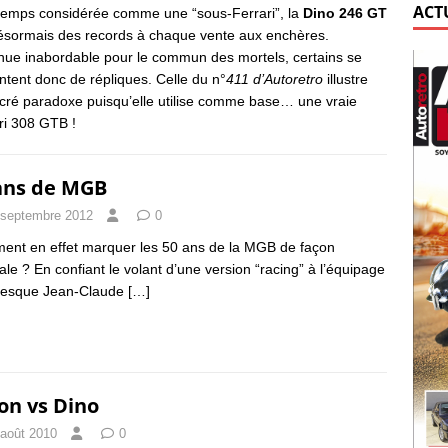
ACT
emps considérée comme une “sous-Ferrari”, la
Dino 246 GT
ésormais des records à chaque vente aux enchères.
ue inabordable pour le commun des mortels, certains se
ntent donc de répliques. Celle du n°
411 d’Autoretro
illustre
cré paradoxe puisqu’elle utilise comme base… une vraie
ri 308 GTB !
ans de MGB
 septembre 2012
0
nt en effet marquer les 50 ans de la MGB de façon
nale ? En confiant le volant d’une version “racing” à l’équipage
nesque Jean-Claude
[…]
on vs Dino
 août 2010
0