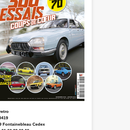
retro
0419
9 Fontainebleau Cedex