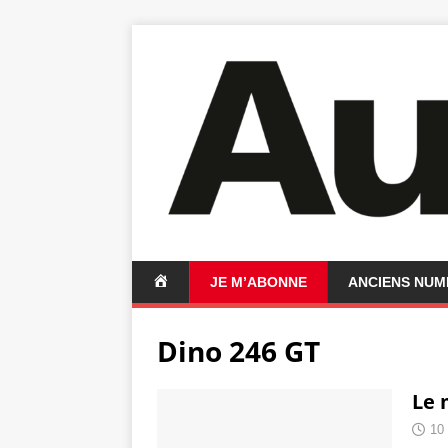
A
JE M’ABONNE
ANCIENS NU
C
C
Dino 246 GT
U
E
I
Le 
L
10