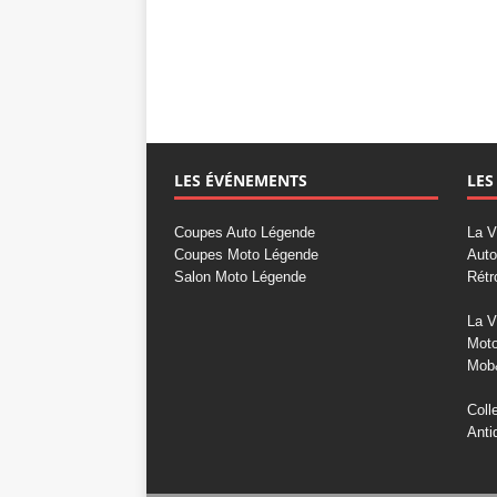
LES ÉVÉNEMENTS
LES
Coupes Auto Légende
La V
Coupes Moto Légende
Auto
Salon Moto Légende
Rétr
La V
Mot
Mob
Coll
Anti