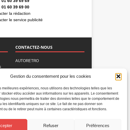
 01 60 39 69 69
 01 60 39 69 00
cter la rédaction
cter le service publicité
CONTACTEZ-NOUS
AUTORETRO
s
,
BP 40419
Gestion du consentement pour les cookies
77309 Fontainebleau Cedex
Tél : 01 60 39 69 69
les meilleures expériences, nous utilisons des technologies telles que les
Fax: 01 60 39 69 00
 stocker et/ou accéder aux informations sur les appareils. Le consentement
logies nous permettra de traiter des données telles que le comportement de
Nous contacter par email
u les identifiants uniques sur ce site. Le fait de ne pas donner son
Mentions légales
 ou de le retirer peut nuire à certaines caractéristiques et fonctions.
Politique de confidentialité
Gestion des cookies
cepter
Refuser
Préférences