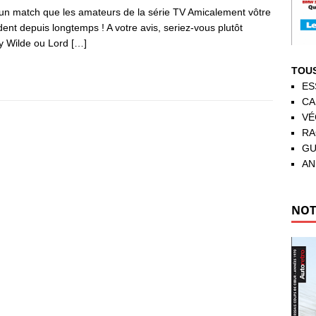
 un match que les amateurs de la série TV Amicalement vôtre
dent depuis longtemps ! A votre avis, seriez-vous plutôt
y Wilde ou Lord
[…]
TOUS
ES
CA
VÉ
RA
GU
AN
NOT