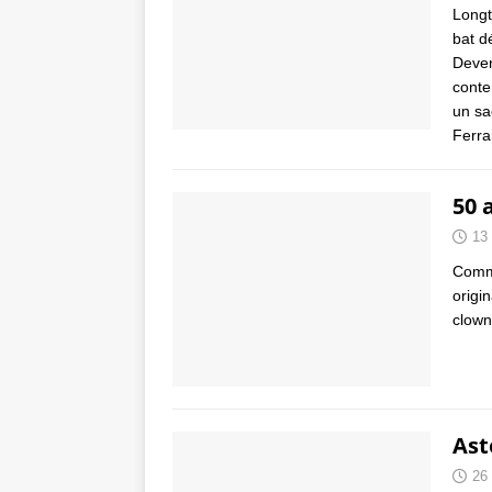
Longt
bat d
Deven
conte
un sa
Ferra
50 
13
Comme
origi
clow
Ast
26