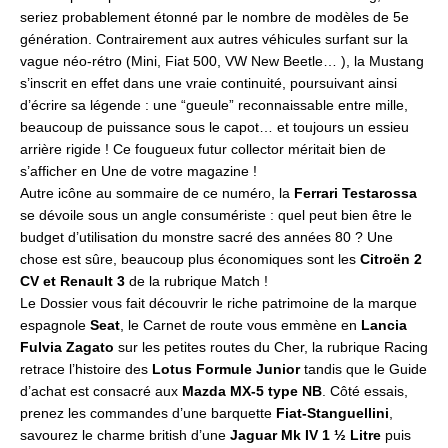
seriez probablement étonné par le nombre de modèles de 5e
génération. Contrairement aux autres véhicules surfant sur la
vague néo-rétro (Mini, Fiat 500, VW New Beetle… ), la Mustang
s’inscrit en effet dans une vraie continuité, poursuivant ainsi
d’écrire sa légende : une “gueule” reconnaissable entre mille,
beaucoup de puissance sous le capot… et toujours un essieu
arrière rigide ! Ce fougueux futur collector méritait bien de
s’afficher en Une de votre magazine !
Autre icône au sommaire de ce numéro, la
Ferrari Testarossa
se dévoile sous un angle consumériste : quel peut bien être le
budget d’utilisation du monstre sacré des années 80 ? Une
chose est sûre, beaucoup plus économiques sont les
Citroën 2
CV et Renault 3
de la rubrique Match !
Le Dossier vous fait découvrir le riche patrimoine de la marque
espagnole
Seat
, le Carnet de route vous emmène en
Lancia
Fulvia Zagato
sur les petites routes du Cher, la rubrique Racing
retrace l’histoire des
Lotus Formule Junior
tandis que le Guide
d’achat est consacré aux
Mazda MX-5 type NB
. Côté essais,
prenez les commandes d’une barquette
Fiat-Stanguellini
,
savourez le charme british d’une
Jaguar Mk IV 1 ½ Litre
puis