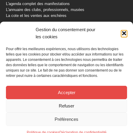
L'agenda complet des manifestations
L'annuaire des clubs, professionnels, musées
La cote et les ventes aux enchères
La Boutique du Collectionneur
Gestion du consentement pour
Rozaly
les cookies
CONTACTEZ-NOUS
Pour offrir les meilleures expériences, nous utilisons des technologies
telles que les cookies pour stocker et/ou accéder aux informations sur les
AUTORETRO
appareils. Le consentement à ces technologies nous permettra de traiter
des données telles que le comportement de navigation ou les identifiants
uniques sur ce site. Le fait de ne pas donner son consentement ou de le
BP 40419
retirer peut nuire à certaines caractéristiques et fonctions.
77309 Fontainebleau Cedex
Tél : 01 60 39 69 69
Fax: 01 60 39 69 00
Accepter
Nous contacter par email
Refuser
Mentions légales
Politique de confidentialité
Gestion des cookies
Préférences
Politique de cookies
Déclaration de confidentialité