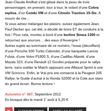
Jean-Claude Amilhat s’est glissé dans la peau de trois
personnages, en prenant, tour à tour, le volant d’une
Cobra
replica
, d’un
Combi VW
et d’une
Citroën Traction 15-Six
. A
mourir de rire…
Si vous aimez mélangez les plaisirs, suivez également Jean-
Paul Decker qui, cet été, a décidé de boire ET de conduire à la
fois ! Pour cela, montez à bord d’une
berline Simca 1300
et
retournez aux sources… des eaux d’Auvergne !
Autres sujets au sommaire de ce numéro, l’essai (décoiffant)
d’une Porsche 930 Turbo Cabriolet, d’une barquette Lancia
Fulvia, d’une Volvo P1800 S, d’une Cadillac Allanté, d’une
Mazda 323, d’une Renault 12 Gordini préparée pour le rallye
terre, sans oublier le Match opposant une Alfasud Sprint à une
VW Scirocco. Enfin, le Vrai prix est consacré à la Peugeot 205
Rallye, le Guide d’achat à la Honda S2000 et la Cote aux stars
du grand écran. Bonne lecture !
Autoretro n° 367
, Septembre 2012
En kiosque dès le mardi 1′ août à 5,20 €.