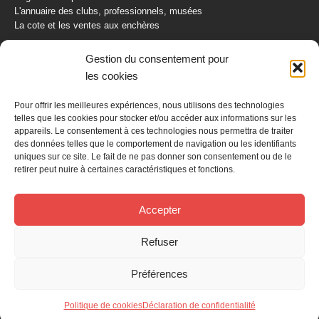
L'annuaire des clubs, professionnels, musées
La cote et les ventes aux enchères
La Boutique du Collectionneur
Gestion du consentement pour
Rozaly
les cookies
CONTACTEZ-NOUS
Pour offrir les meilleures expériences, nous utilisons des technologies
telles que les cookies pour stocker et/ou accéder aux informations sur les
AUTORETRO
appareils. Le consentement à ces technologies nous permettra de traiter
des données telles que le comportement de navigation ou les identifiants
uniques sur ce site. Le fait de ne pas donner son consentement ou de le
BP 40419
retirer peut nuire à certaines caractéristiques et fonctions.
77309 Fontainebleau Cedex
Tél : 01 60 39 69 69
Fax: 01 60 39 69 00
Accepter
Nous contacter par email
Refuser
Mentions légales
Politique de confidentialité
Gestion des cookies
Préférences
Politique de cookies
Déclaration de confidentialité
© 2026 -
Editions LVA