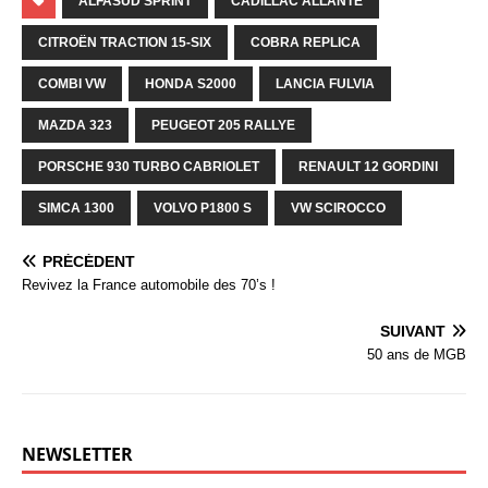
ALFASUD SPRINT
CADILLAC ALLANTÉ
CITROËN TRACTION 15-SIX
COBRA REPLICA
COMBI VW
HONDA S2000
LANCIA FULVIA
MAZDA 323
PEUGEOT 205 RALLYE
PORSCHE 930 TURBO CABRIOLET
RENAULT 12 GORDINI
SIMCA 1300
VOLVO P1800 S
VW SCIROCCO
PRÉCÉDENT
Revivez la France automobile des 70’s !
SUIVANT
50 ans de MGB
NEWSLETTER