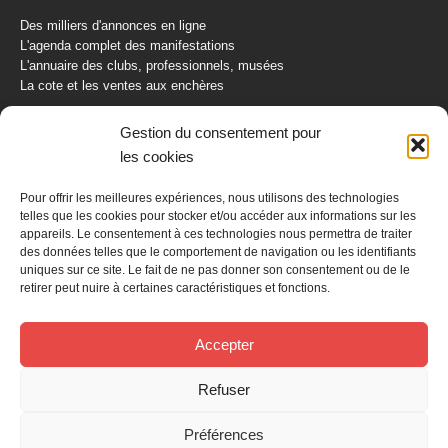
Des milliers d'annonces en ligne
L'agenda complet des manifestations
L'annuaire des clubs, professionnels, musées
La cote et les ventes aux enchères
La Boutique du Collectionneur
Gestion du consentement pour
Rozaly
les cookies
CONTACTEZ-NOUS
Pour offrir les meilleures expériences, nous utilisons des technologies
telles que les cookies pour stocker et/ou accéder aux informations sur les
AUTORETRO
appareils. Le consentement à ces technologies nous permettra de traiter
des données telles que le comportement de navigation ou les identifiants
uniques sur ce site. Le fait de ne pas donner son consentement ou de le
BP 40419
retirer peut nuire à certaines caractéristiques et fonctions.
77309 Fontainebleau Cedex
Tél : 01 60 39 69 69
Fax: 01 60 39 69 00
Accepter
Nous contacter par email
Refuser
Mentions légales
Politique de confidentialité
Gestion des cookies
Préférences