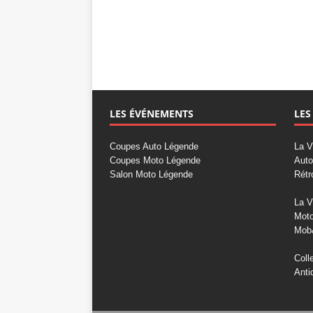
LES ÉVÉNEMENTS
LES
Coupes Auto Légende
La V
Coupes Moto Légende
Auto
Salon Moto Légende
Rétr
La V
Mot
Mob
Coll
Anti