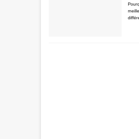
Pourq
meill
diffé