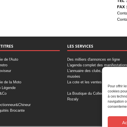
TÉL :
FAX :
Conta
Conta
 TITRES
LES SERVICES
ie de l'Auto
Des milliers d'annonces en ligne
retro
L'agenda complet des manifestation
oviseur
L'annuaire des clubs, professionnels
musées
ie de la Moto
La cote et les ventes aux enchères
Pour offrir 
o Légende
cookies pour
&Co
La Boutique du Collectionneur
à ces techno
Rozaly
navigation o
ectionneur&Chineur
consentement
quités Brocante
Ac