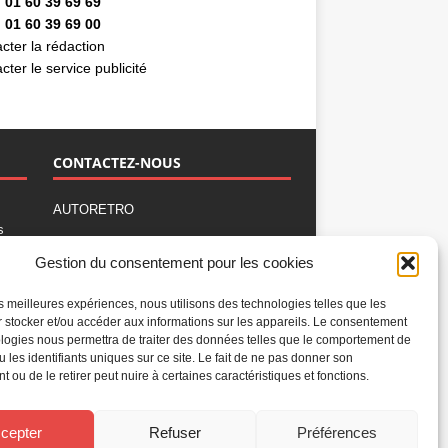
 01 60 39 69 69
 01 60 39 69 00
cter la rédaction
cter le service publicité
CONTACTEZ-NOUS
AUTORETRO
s
,
BP 40419
Gestion du consentement pour les cookies
77309 Fontainebleau Cedex
Tél : 01 60 39 69 69
les meilleures expériences, nous utilisons des technologies telles que les
Fax: 01 60 39 69 00
 stocker et/ou accéder aux informations sur les appareils. Le consentement
logies nous permettra de traiter des données telles que le comportement de
Nous contacter par email
u les identifiants uniques sur ce site. Le fait de ne pas donner son
Mentions légales
 ou de le retirer peut nuire à certaines caractéristiques et fonctions.
Politique de confidentialité
Gestion des cookies
cepter
Refuser
Préférences