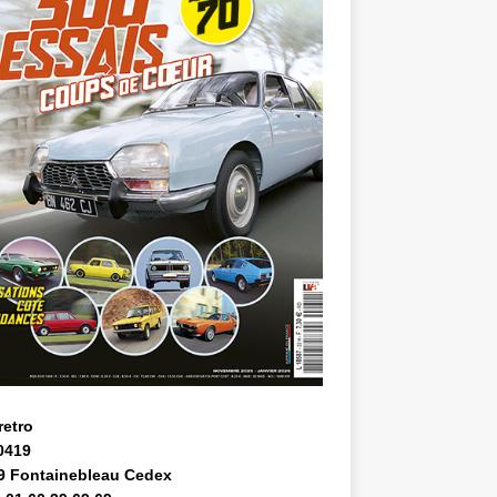
retro
0419
9 Fontainebleau Cedex