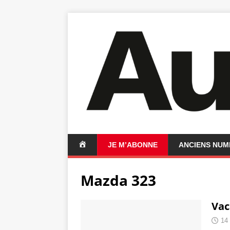
A
JE M’ABONNE
ANCIENS NU
C
C
Mazda 323
U
E
I
Vac
L
14