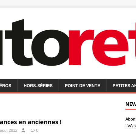
MÉROS
HORS-SÉRIES
POINT DE VENTE
PETITES 
NEW
Abonn
ances en anciennes !
LVA s
 août 2012
0