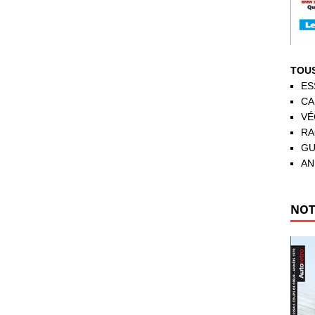
TOUS
ES
CA
VÉ
RA
GU
AN
NOT