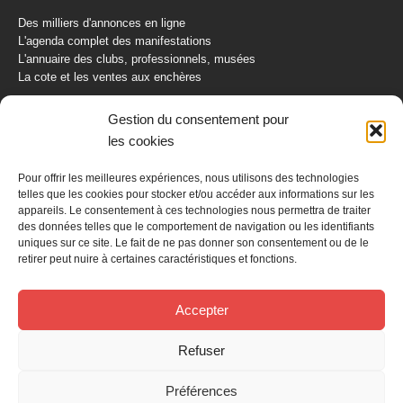
Des milliers d'annonces en ligne
L'agenda complet des manifestations
L'annuaire des clubs, professionnels, musées
La cote et les ventes aux enchères
La Boutique du Collectionneur
Gestion du consentement pour
Rozaly
les cookies
CONTACTEZ-NOUS
Pour offrir les meilleures expériences, nous utilisons des technologies
telles que les cookies pour stocker et/ou accéder aux informations sur les
AUTORETRO
appareils. Le consentement à ces technologies nous permettra de traiter
des données telles que le comportement de navigation ou les identifiants
uniques sur ce site. Le fait de ne pas donner son consentement ou de le
BP 40419
retirer peut nuire à certaines caractéristiques et fonctions.
77309 Fontainebleau Cedex
Tél : 01 60 39 69 69
Fax: 01 60 39 69 00
Accepter
Nous contacter par email
Refuser
Mentions légales
Politique de confidentialité
Gestion des cookies
Préférences