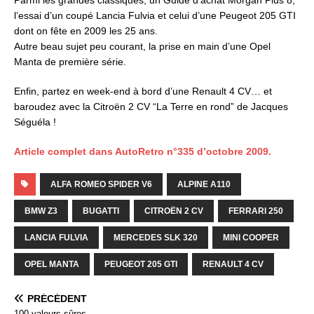
Parmi les grandes classiques, un Guide d’achat Morgan Plus 8,
l’essai d’un coupé Lancia Fulvia et celui d’une Peugeot 205 GTI
dont on fête en 2009 les 25 ans.
Autre beau sujet peu courant, la prise en main d’une Opel
Manta de première série.
Enfin, partez en week-end à bord d’une Renault 4 CV… et
baroudez avec la Citroën 2 CV “La Terre en rond” de Jacques
Séguéla !
Article complet dans AutoRetro n°335 d’octobre 2009.
ALFA ROMEO SPIDER V6
ALPINE A110
BMW Z3
BUGATTI
CITROËN 2 CV
FERRARI 250
LANCIA FULVIA
MERCEDES SLK 320
MINI COOPER
OPEL MANTA
PEUGEOT 205 GTI
RENAULT 4 CV
PRÉCÉDENT
100 valeurs sûres