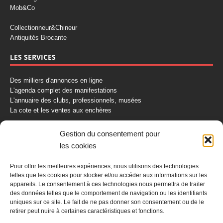
Mob&Co
Collectionneur&Chineur
Antiquités Brocante
LES SERVICES
Des milliers d'annonces en ligne
L'agenda complet des manifestations
L'annuaire des clubs, professionnels, musées
La cote et les ventes aux enchères
La Boutique du Collectionneur
Gestion du consentement pour
Rozaly
les cookies
CONTACTEZ-NOUS
Pour offrir les meilleures expériences, nous utilisons des technologies
telles que les cookies pour stocker et/ou accéder aux informations sur les
AUTORETRO
appareils. Le consentement à ces technologies nous permettra de traiter
des données telles que le comportement de navigation ou les identifiants
uniques sur ce site. Le fait de ne pas donner son consentement ou de le
BP 40419
retirer peut nuire à certaines caractéristiques et fonctions.
77309 Fontainebleau Cedex
Tél : 01 60 39 69 69