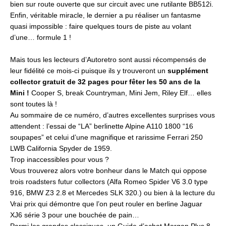
bien sur route ouverte que sur circuit avec une rutilante BB512i.
Enfin, véritable miracle, le dernier a pu réaliser un fantasme
quasi impossible : faire quelques tours de piste au volant
d’une… formule 1 !
Mais tous les lecteurs d’Autoretro sont aussi récompensés de
leur fidélité ce mois-ci puisque ils y trouveront un
supplément
collector gratuit de 32 pages pour fêter les 50 ans de la
Mini !
Cooper S, break Countryman, Mini Jem, Riley Elf… elles
sont toutes là !
Au sommaire de ce numéro, d’autres excellentes surprises vous
attendent : l’essai de “LA” berlinette Alpine A110 1800 “16
soupapes” et celui d’une magnifique et rarissime Ferrari 250
LWB California Spyder de 1959.
Trop inaccessibles pour vous ?
Vous trouverez alors votre bonheur dans le Match qui oppose
trois roadsters futur collectors (Alfa Romeo Spider V6 3.0 type
916, BMW Z3 2.8 et Mercedes SLK 320.) ou bien à la lecture du
Vrai prix qui démontre que l’on peut rouler en berline Jaguar
XJ6 série 3 pour une bouchée de pain…