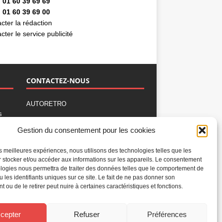
 01 60 39 69 69
 01 60 39 69 00
cter la rédaction
cter le service publicité
CONTACTEZ-NOUS
AUTORETRO
s
,
BP 40419
Gestion du consentement pour les cookies
77309 Fontainebleau Cedex
Tél : 01 60 39 69 69
les meilleures expériences, nous utilisons des technologies telles que les
Fax: 01 60 39 69 00
 stocker et/ou accéder aux informations sur les appareils. Le consentement
logies nous permettra de traiter des données telles que le comportement de
Nous contacter par email
u les identifiants uniques sur ce site. Le fait de ne pas donner son
Mentions légales
 ou de le retirer peut nuire à certaines caractéristiques et fonctions.
Politique de confidentialité
Gestion des cookies
cepter
Refuser
Préférences