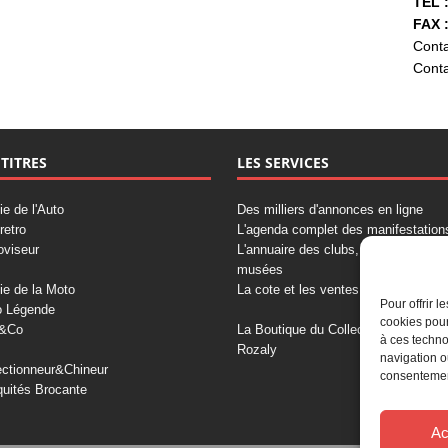
TÉL :
FAX :
Conta
Conta
 TITRES
LES SERVICES
ie de l'Auto
Des milliers d'annonces en ligne
retro
L'agenda complet des manifestation
oviseur
L'annuaire des clubs, professionnels
musées
ie de la Moto
La cote et les ventes aux enchères
Pour offrir 
o Légende
cookies pour
&Co
La Boutique du Collectionneur
à ces techno
Rozaly
navigation o
ectionneur&Chineur
consentement
quités Brocante
Ac