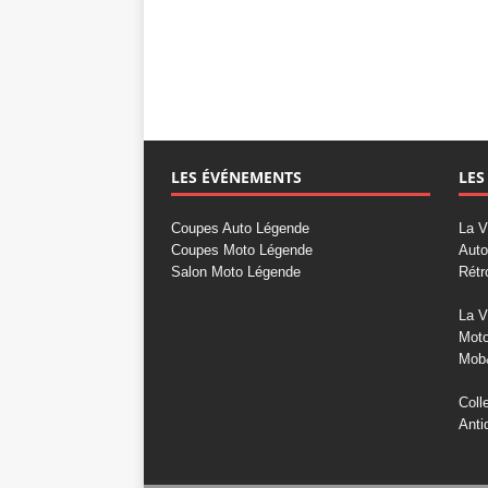
LES ÉVÉNEMENTS
LES
Coupes Auto Légende
La V
Coupes Moto Légende
Auto
Salon Moto Légende
Rétr
La V
Mot
Mob
Coll
Anti