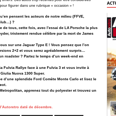
ACT
pour figurer dans une rubrique « occasion » !
Qu’en pensent les acteurs de notre milieu (FFVE,
club…) ?
 de tous, cette fois, avec l’essai de LA Porsche la plus
pyder, tristement rendue célèbre par la mort de James
-vous sur une Jaguar Type E ! Vous pensez que l’on
versions 2+2 et vous serez agréablement surpris…
d’un roadster ? Partez le temps d’un week-end en
a Fulvia Rallye face à une Fulvia 3 et vous invite à
 Giulia Nuova 1300 Super.
ce d’une splendide Ford Comète Monte Carlo et lisez le
eot.
Metropolitan, apprenez tout du polyester et trouvez un
 d’Autoretro daté de décembre.