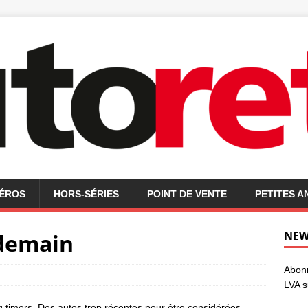
MÉROS
HORS-SÉRIES
POINT DE VENTE
PETITES 
 demain
NEW
Abonn
LVA s
g timers. Des autos trop récentes pour être considérées