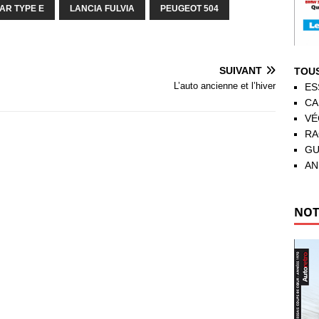
AR TYPE E
LANCIA FULVIA
PEUGEOT 504
SUIVANT
TOUS
L’auto ancienne et l’hiver
ES
CA
VÉ
RA
GU
AN
NOT