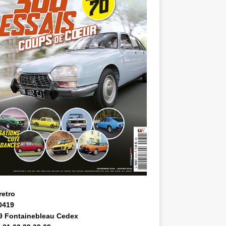
retro
0419
9 Fontainebleau Cedex