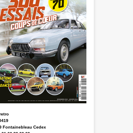
retro
0419
9 Fontainebleau Cedex