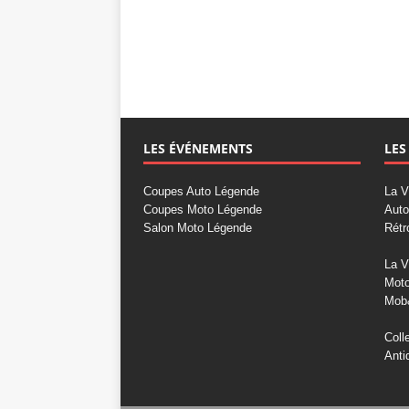
LES ÉVÉNEMENTS
LES
Coupes Auto Légende
La V
Coupes Moto Légende
Auto
Salon Moto Légende
Rétr
La V
Mot
Mob
Coll
Anti