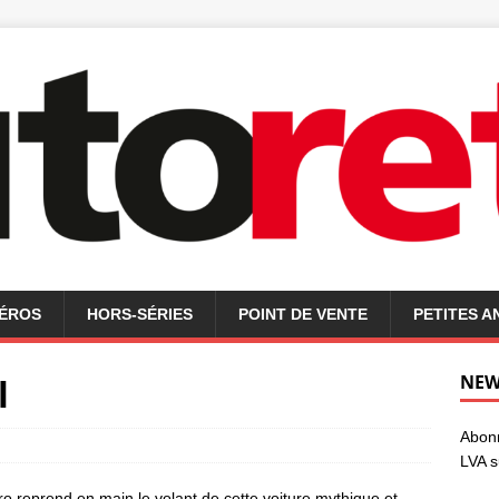
MÉROS
HORS-SÉRIES
POINT DE VENTE
PETITES 
l
NEW
Abonn
LVA s
ro reprend en main le volant de cette voiture mythique et