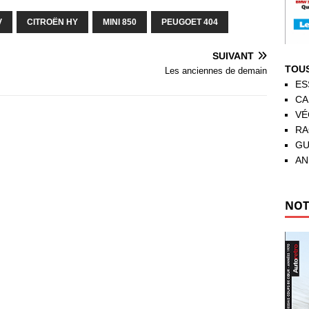
V
CITROËN HY
MINI 850
PEUGOET 404
SUIVANT
TOUS
Les anciennes de demain
ES
CA
VÉ
RA
GU
AN
NOT