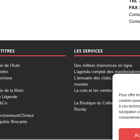
TÉL :
FAX :
Conta
Conta
 TITRES
LES SERVICES
ie de l'Auto
Des milliers d'annonces en ligne
retro
L'agenda complet des manifestation
oviseur
L'annuaire des clubs, professionnels
musées
ie de la Moto
La cote et les ventes aux enchères
Pour offrir 
o Légende
cookies pour
&Co
La Boutique du Collectionneur
à ces techno
Rozaly
navigation o
ectionneur&Chineur
consentement
quités Brocante
Ac