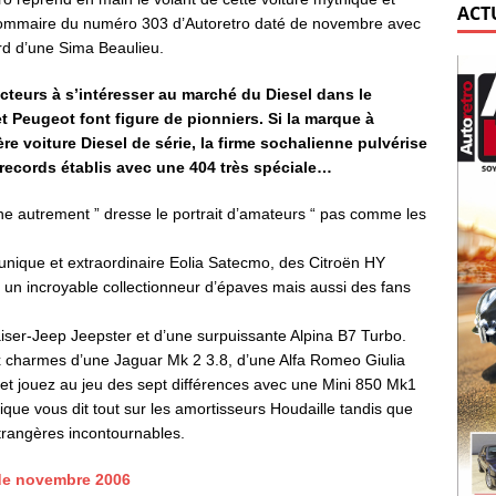
ACT
ommaire du numéro 303 d’Autoretro daté de novembre avec
ord d’une Sima Beaulieu.
cteurs à s’intéresser au marché du Diesel dans le
 Peugeot font figure de pionniers. Si la marque à
ère voiture Diesel de série, la firme sochalienne pulvérise
records établis avec une 404 très spéciale…
ienne autrement ” dresse le portrait d’amateurs “ pas comme les
l’unique et extraordinaire Eolia Satecmo, des Citroën HY
 un incroyable collectionneur d’épaves mais aussi des fans
ser-Jeep Jeepster et d’une surpuissante Alpina B7 Turbo.
 charmes d’une Jaguar Mk 2 3.8, d’une Alfa Romeo Giulia
et jouez au jeu des sept différences avec une Mini 850 Mk1
nique vous dit tout sur les amortisseurs Houdaille tandis que
étrangères incontournables.
de novembre 2006