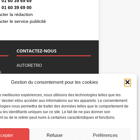
 01 60 39 69 69
 01 60 39 69 00
cter la rédaction
cter le service publicité
CONTACTEZ-NOUS
AUTORETRO
s
,
BP 40419
Gestion du consentement pour les cookies
77309 Fontainebleau Cedex
Tél : 01 60 39 69 69
les meilleures expériences, nous utilisons des technologies telles que les
Fax: 01 60 39 69 00
 stocker et/ou accéder aux informations sur les appareils. Le consentement
logies nous permettra de traiter des données telles que le comportement de
Nous contacter par email
u les identifiants uniques sur ce site. Le fait de ne pas donner son
Mentions légales
 ou de le retirer peut nuire à certaines caractéristiques et fonctions.
Politique de confidentialité
Gestion des cookies
cepter
Refuser
Préférences