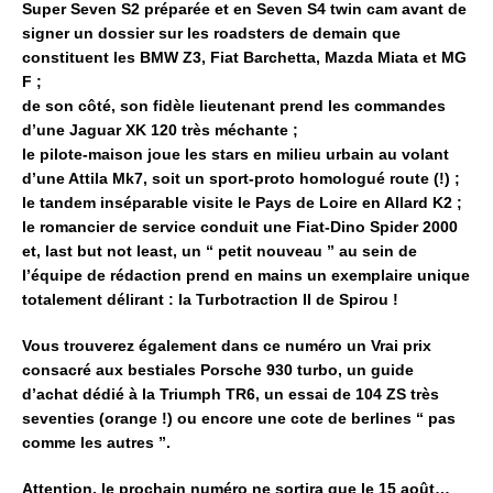
Super Seven S2 préparée et en Seven S4 twin cam avant de
signer un dossier sur les roadsters de demain que
constituent les BMW Z3, Fiat Barchetta, Mazda Miata et MG
F ;
de son côté, son fidèle lieutenant prend les commandes
d’une Jaguar XK 120 très méchante ;
le pilote-maison joue les stars en milieu urbain au volant
d’une Attila Mk7, soit un sport-proto homologué route (!) ;
le tandem inséparable visite le Pays de Loire en Allard K2 ;
le romancier de service conduit une Fiat-Dino Spider 2000
et, last but not least, un “ petit nouveau ” au sein de
l’équipe de rédaction prend en mains un exemplaire unique
totalement délirant : la Turbotraction II de Spirou !
Vous trouverez également dans ce numéro un Vrai prix
consacré aux bestiales Porsche 930 turbo, un guide
d’achat dédié à la Triumph TR6, un essai de 104 ZS très
seventies (orange !) ou encore une cote de berlines “ pas
comme les autres ”.
Attention, le prochain numéro ne sortira que le 15 août…