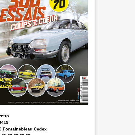
retro
0419
9 Fontainebleau Cedex