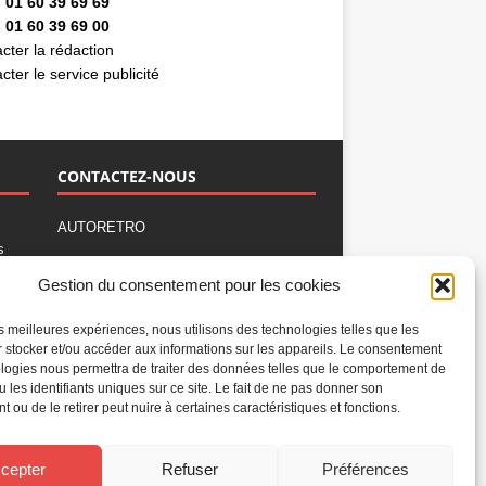
 01 60 39 69 69
 01 60 39 69 00
cter la rédaction
cter le service publicité
CONTACTEZ-NOUS
AUTORETRO
s
,
BP 40419
Gestion du consentement pour les cookies
77309 Fontainebleau Cedex
Tél : 01 60 39 69 69
les meilleures expériences, nous utilisons des technologies telles que les
Fax: 01 60 39 69 00
 stocker et/ou accéder aux informations sur les appareils. Le consentement
logies nous permettra de traiter des données telles que le comportement de
Nous contacter par email
u les identifiants uniques sur ce site. Le fait de ne pas donner son
Mentions légales
 ou de le retirer peut nuire à certaines caractéristiques et fonctions.
Politique de confidentialité
Gestion des cookies
cepter
Refuser
Préférences