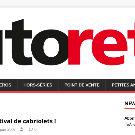
MÉROS
HORS-SÉRIES
POINT DE VENTE
PETITES 
NEW
Abonn
tival de cabriolets !
LVA s
juin 2007
0