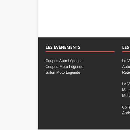
LES ÉVÉNEMENTS
LES
Coupes Auto Légende
La V
Coupes Moto Légende
Auto
Salon Moto Légende
Rétr
La V
Mot
Mob
Coll
Anti