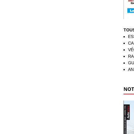
TOUS
ES
CA
VÉ
RA
GU
AN
NOT