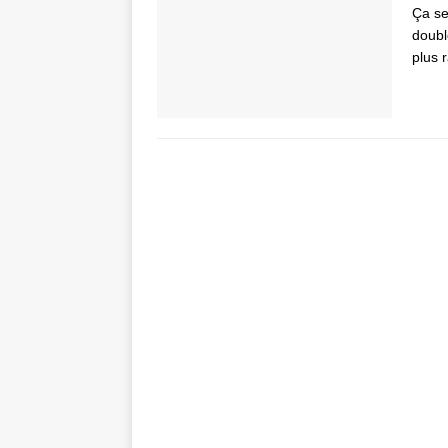
Ça se
double
plus 