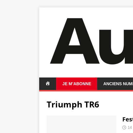
A
JE M’ABONNE
ANCIENS NU
C
C
Triumph TR6
U
E
I
Fes
L
14 