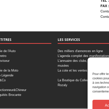
TÉL :
FAX :
Conta
Conta
 TITRES
LES SERVICES
ie de l'Auto
Des milliers d'annonces en ligne
retro
L'agenda complet des manifestation
oviseur
L'annuaire des clubs, professionnels
musées
ie de la Moto
La cote et les ventes aux enchères
Pour offrir 
o Légende
cookies pour
&Co
La Boutique du Collectionneur
à ces techno
Rozaly
navigation o
ectionneur&Chineur
consentement
quités Brocante
Ac