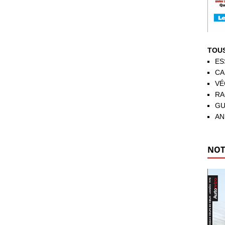
TOUS
ES
CA
VÉ
RA
GU
AN
NOT