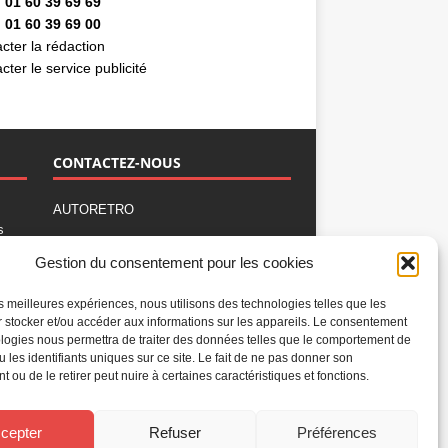
 01 60 39 69 69
 01 60 39 69 00
cter la rédaction
cter le service publicité
CONTACTEZ-NOUS
AUTORETRO
s
,
BP 40419
Gestion du consentement pour les cookies
77309 Fontainebleau Cedex
Tél : 01 60 39 69 69
les meilleures expériences, nous utilisons des technologies telles que les
Fax: 01 60 39 69 00
 stocker et/ou accéder aux informations sur les appareils. Le consentement
logies nous permettra de traiter des données telles que le comportement de
Nous contacter par email
u les identifiants uniques sur ce site. Le fait de ne pas donner son
Mentions légales
 ou de le retirer peut nuire à certaines caractéristiques et fonctions.
Politique de confidentialité
Gestion des cookies
cepter
Refuser
Préférences