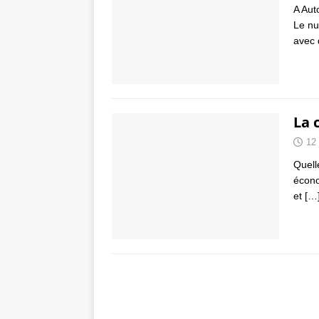
A Aut
Le nu
avec
La c
12 
Quell
écono
et
[…