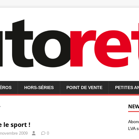
MÉROS
HORS-SÉRIES
POINT DE VENTE
PETITES 
V
NEW
Abonn
 le sport !
LVA s
 novembre 2009
0