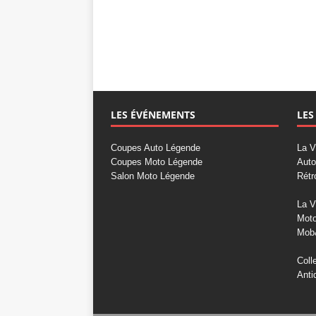
LES ÉVÉNEMENTS
LES
Coupes Auto Légende
La V
Coupes Moto Légende
Auto
Salon Moto Légende
Rétr
La V
Mot
Mob
Coll
Anti