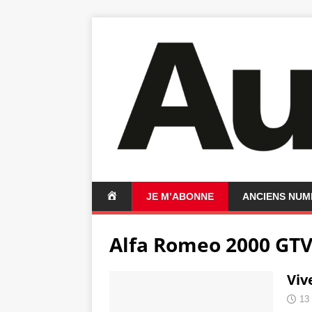
A
JE M’ABONNE
ANCIENS NU
C
C
Alfa Romeo 2000 GT
U
E
I
Vive
L
13