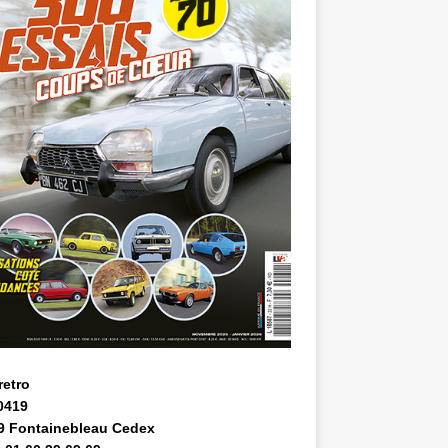
retro
0419
9 Fontainebleau Cedex