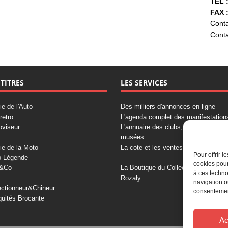
TÉL :
FAX :
Conta
Conta
 TITRES
LES SERVICES
ie de l'Auto
Des milliers d'annonces en ligne
retro
L'agenda complet des manifestation
oviseur
L'annuaire des clubs, professionnels
musées
ie de la Moto
La cote et les ventes aux enchères
Pour offrir 
o Légende
cookies pour
&Co
La Boutique du Collectionneur
à ces techno
Rozaly
navigation o
ectionneur&Chineur
consentement
quités Brocante
Ac