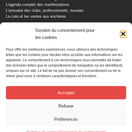
L'agenda complet des manifestations
L'annuaire des clubs, professionnels, musées
La cote et les ventes aux enchères
La Boutique du Collectionneur
Gestion du consentement pour
Rozaly
les cookies
CONTACTEZ-NOUS
Pour offrir les meilleures expériences, nous utilisons des technologies
telles que les cookies pour stocker et/ou accéder aux informations sur les
AUTORETRO
appareils. Le consentement à ces technologies nous permettra de traiter
des données telles que le comportement de navigation ou les identifiants
uniques sur ce site. Le fait de ne pas donner son consentement ou de le
BP 40419
retirer peut nuire à certaines caractéristiques et fonctions.
77309 Fontainebleau Cedex
Tél : 01 60 39 69 69
Fax: 01 60 39 69 00
Accepter
Nous contacter par email
Refuser
Mentions légales
Politique de confidentialité
Gestion des cookies
Préférences