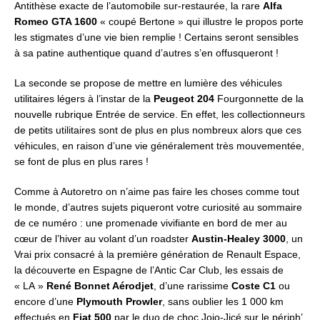
Antithèse exacte de l’automobile sur-restaurée, la rare
Alfa
Romeo GTA 1600
« coupé Bertone » qui illustre le propos porte
les stigmates d’une vie bien remplie ! Certains seront sensibles
à sa patine authentique quand d’autres s’en offusqueront !
La seconde se propose de mettre en lumière des véhicules
utilitaires légers à l’instar de la
Peugeot 204
Fourgonnette de la
nouvelle rubrique Entrée de service. En effet, les collectionneurs
de petits utilitaires sont de plus en plus nombreux alors que ces
véhicules, en raison d’une vie généralement très mouvementée,
se font de plus en plus rares !
Comme à Autoretro on n’aime pas faire les choses comme tout
le monde, d’autres sujets piqueront votre curiosité au sommaire
de ce numéro : une promenade vivifiante en bord de mer au
cœur de l’hiver au volant d’un roadster
Austin-Healey 3000
, un
Vrai prix consacré à la première génération de Renault Espace,
la découverte en Espagne de l’Antic Car Club, les essais de
« LA »
René Bonnet Aérodjet
, d’une rarissime
Coste C1
ou
encore d’une
Plymouth Prowler
, sans oublier les 1 000 km
effectués en
Fiat 500
par le duo de choc Jojo-Jicé sur le périph’