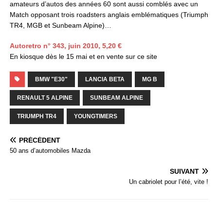
amateurs d’autos des années 60 sont aussi comblés avec un
Match opposant trois roadsters anglais emblématiques (Triumph
TR4, MGB et Sunbeam Alpine)…
Autoretro n° 343, juin 2010, 5,20 €
En kiosque dès le 15 mai et en vente sur ce site
BMW "E30"
LANCIA BETA
MG B
RENAULT 5 ALPINE
SUNBEAM ALPINE
TRIUMPH TR4
YOUNGTIMERS
PRÉCÉDENT
50 ans d’automobiles Mazda
SUIVANT
Un cabriolet pour l’été, vite !