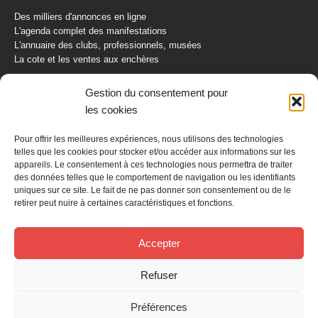
Des milliers d'annonces en ligne
L'agenda complet des manifestations
L'annuaire des clubs, professionnels, musées
La cote et les ventes aux enchères
La Boutique du Collectionneur
Gestion du consentement pour
Rozaly
les cookies
CONTACTEZ-NOUS
Pour offrir les meilleures expériences, nous utilisons des technologies
telles que les cookies pour stocker et/ou accéder aux informations sur les
AUTORETRO
appareils. Le consentement à ces technologies nous permettra de traiter
des données telles que le comportement de navigation ou les identifiants
uniques sur ce site. Le fait de ne pas donner son consentement ou de le
BP 40419
retirer peut nuire à certaines caractéristiques et fonctions.
77309 Fontainebleau Cedex
Tél : 01 60 39 69 69
Fax: 01 60 39 69 00
Accepter
Nous contacter par email
Refuser
Mentions légales
Politique de confidentialité
Gestion des cookies
Préférences