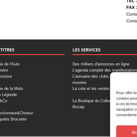
TÉL :
FAX :
Conta
Conta
 TITRES
LES SERVICES
ie de l'Auto
Des milliers d'annonces en ligne
retro
L'agenda complet des manifestation
oviseur
L'annuaire des clubs, professionnels
musées
ie de la Moto
La cote et les ventes aux enchères
Pour offrir 
o Légende
cookies pour
&Co
La Boutique du Collectionneur
à ces techno
Rozaly
navigation o
ectionneur&Chineur
consentement
quités Brocante
Ac