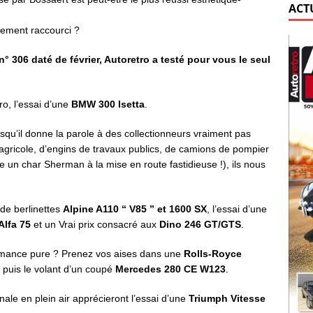
ACT
tement raccourci ?
° 306 daté de février, Autoretro a testé pour vous le seul
o, l’essai d’une
BMW 300 Isetta
.
isqu’il donne la parole à des collectionneurs vraiment pas
gricole, d’engins de travaux publics, de camions de pompier
 un char Sherman à la mise en route fastidieuse !), ils nous
de berlinettes
Alpine A110 “ V85 ” et 1600 SX
, l’essai d’une
Alfa 75
et un Vrai prix consacré aux
Dino 246 GT/GTS
.
ormance pure ? Prenez vos aises dans une
Rolls-Royce
puis le volant d’un coupé
Mercedes 280 CE W123
.
nale en plein air apprécieront l’essai d’une
Triumph Vitesse