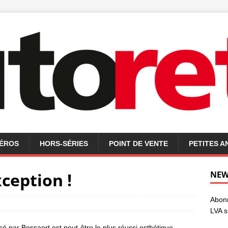
MÉROS
HORS-SÉRIES
POINT DE VENTE
PETITES 
xception !
NEW
Abonn
LVA s
é par Bossaert est peut-être le plus réussi esthétique-