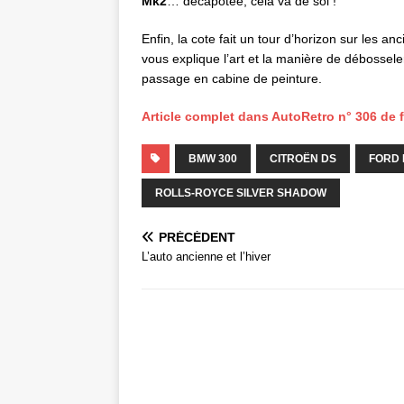
Mk2
… décapotée, cela va de soi !
Enfin, la cote fait un tour d’horizon sur les a
vous explique l’art et la manière de débossele
passage en cabine de peinture.
Article complet dans AutoRetro n° 306 de f
BMW 300
CITROËN DS
FORD
ROLLS-ROYCE SILVER SHADOW
PRÉCÉDENT
L’auto ancienne et l’hiver