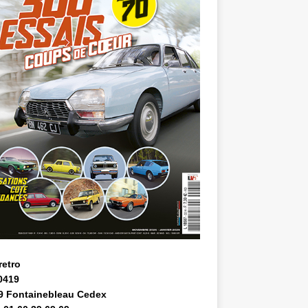
retro
0419
9 Fontainebleau Cedex