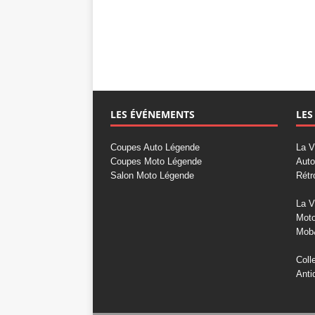
LES ÉVÉNEMENTS
LES
Coupes Auto Légende
La V
Coupes Moto Légende
Auto
Salon Moto Légende
Rétr
La V
Mot
Mob
Coll
Anti