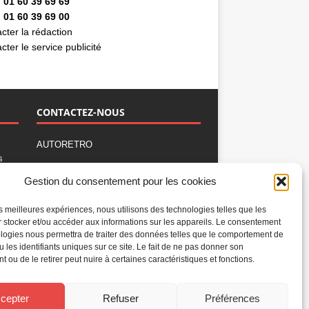
 01 60 39 69 69
 01 60 39 69 00
cter la rédaction
cter le service publicité
CONTACTEZ-NOUS
AUTORETRO
s
,
BP 40419
Gestion du consentement pour les cookies
77309 Fontainebleau Cedex
Tél : 01 60 39 69 69
les meilleures expériences, nous utilisons des technologies telles que les
Fax: 01 60 39 69 00
 stocker et/ou accéder aux informations sur les appareils. Le consentement
logies nous permettra de traiter des données telles que le comportement de
Nous contacter par email
u les identifiants uniques sur ce site. Le fait de ne pas donner son
Mentions légales
 ou de le retirer peut nuire à certaines caractéristiques et fonctions.
Politique de confidentialité
Gestion des cookies
cepter
Refuser
Préférences