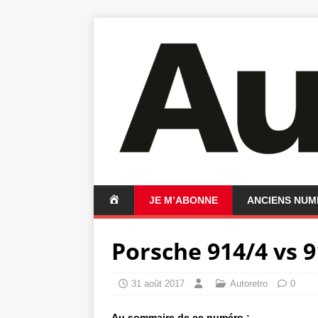
A
JE M’ABONNE
ANCIENS NU
C
C
Porsche 914/4 vs 
U
E
I
31 août 2017
Autoretro
0
L
Au sommaire de ce numéro :