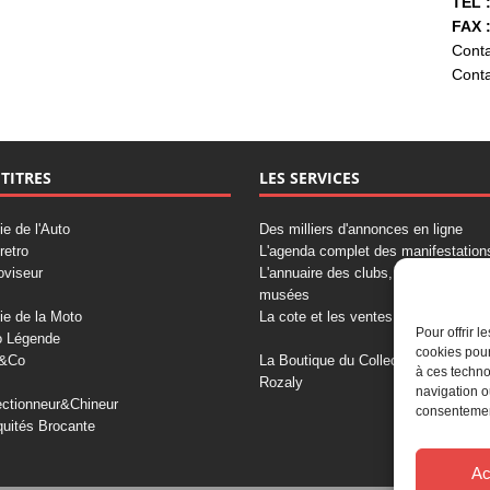
TÉL :
FAX :
Conta
Conta
 TITRES
LES SERVICES
ie de l'Auto
Des milliers d'annonces en ligne
retro
L'agenda complet des manifestation
oviseur
L'annuaire des clubs, professionnels
musées
ie de la Moto
La cote et les ventes aux enchères
Pour offrir 
o Légende
cookies pour
&Co
La Boutique du Collectionneur
à ces techno
Rozaly
navigation o
ectionneur&Chineur
consentement
quités Brocante
Ac