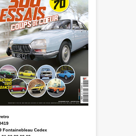
retro
0419
9 Fontainebleau Cedex