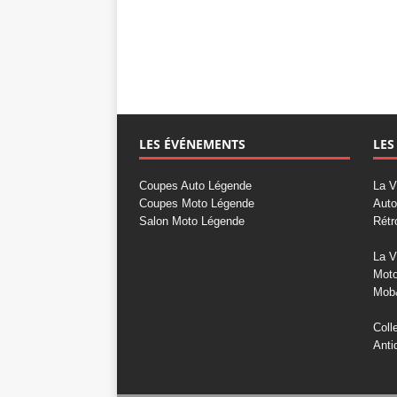
LES ÉVÉNEMENTS
LES
Coupes Auto Légende
La V
Coupes Moto Légende
Auto
Salon Moto Légende
Rétr
La V
Mot
Mob
Coll
Anti