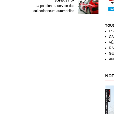
SUIVANT
La passion au service des
collectionneurs automobiles
TOUS
ES
CA
VÉ
RA
GU
AN
NOT