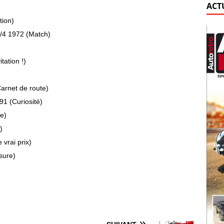
ACT
tion)
4 1972 (Match)
tation !)
arnet de route)
1 (Curiosité)
e)
)
vrai prix)
sure)