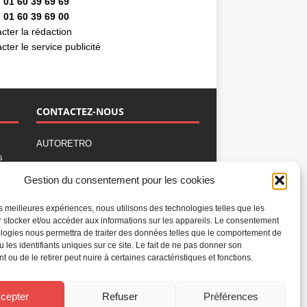
 01 60 39 69 69
 01 60 39 69 00
cter la rédaction
cter le service publicité
CONTACTEZ-NOUS
AUTORETRO
s
,
BP 40419
Gestion du consentement pour les cookies
77309 Fontainebleau Cedex
Tél : 01 60 39 69 69
les meilleures expériences, nous utilisons des technologies telles que les
Fax: 01 60 39 69 00
 stocker et/ou accéder aux informations sur les appareils. Le consentement
logies nous permettra de traiter des données telles que le comportement de
Nous contacter par email
u les identifiants uniques sur ce site. Le fait de ne pas donner son
Mentions légales
 ou de le retirer peut nuire à certaines caractéristiques et fonctions.
Politique de confidentialité
Gestion des cookies
cepter
Refuser
Préférences