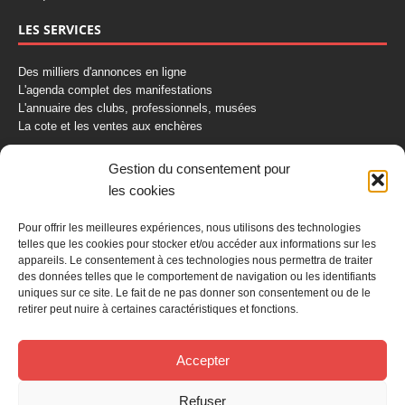
LES SERVICES
Des milliers d'annonces en ligne
L'agenda complet des manifestations
L'annuaire des clubs, professionnels, musées
La cote et les ventes aux enchères
La Boutique du Collectionneur
Gestion du consentement pour
Rozaly
les cookies
CONTACTEZ-NOUS
Pour offrir les meilleures expériences, nous utilisons des technologies
telles que les cookies pour stocker et/ou accéder aux informations sur les
AUTORETRO
appareils. Le consentement à ces technologies nous permettra de traiter
des données telles que le comportement de navigation ou les identifiants
uniques sur ce site. Le fait de ne pas donner son consentement ou de le
BP 40419
retirer peut nuire à certaines caractéristiques et fonctions.
77309 Fontainebleau Cedex
Tél : 01 60 39 69 69
Fax: 01 60 39 69 00
Accepter
Nous contacter par email
Refuser
Mentions légales