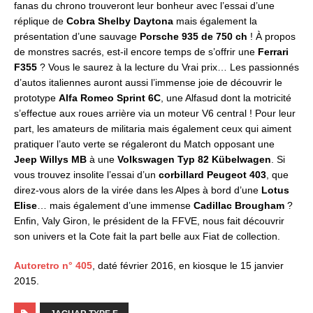
fanas du chrono trouveront leur bonheur avec l’essai d’une
réplique de
Cobra Shelby Daytona
mais également la
présentation d’une sauvage
Porsche 935 de 750 ch
! À propos
de monstres sacrés, est-il encore temps de s’offrir une
Ferrari
F355
? Vous le saurez à la lecture du Vrai prix… Les passionnés
d’autos italiennes auront aussi l’immense joie de découvrir le
prototype
Alfa Romeo Sprint 6C
, une Alfasud dont la motricité
s’effectue aux roues arrière via un moteur V6 central ! Pour leur
part, les amateurs de militaria mais également ceux qui aiment
pratiquer l’auto verte se régaleront du Match opposant une
Jeep Willys MB
à une
Volkswagen Typ 82 Kübelwagen
. Si
vous trouvez insolite l’essai d’un
corbillard Peugeot 403
, que
direz-vous alors de la virée dans les Alpes à bord d’une
Lotus
Elise
… mais également d’une immense
Cadillac Brougham
?
Enfin, Valy Giron, le président de la FFVE, nous fait découvrir
son univers et la Cote fait la part belle aux Fiat de collection.
Autoretro n° 405
, daté février 2016, en kiosque le 15 janvier
2015.