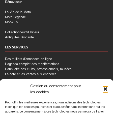
Rétroviseur
La Vie de la Moto
Moto Légende
Mob&Co
Collectionneur&Chineur
Antiquités Brocante
LES SERVICES
Des milliers d'annonces en ligne
L'agenda complet des manifestations
L'annuaire des clubs, professionnels, musées
La cote et les ventes aux enchères
La Boutique du Collectionneur
Gestion du consentement pour
Rozaly
les cookies
CONTACTEZ-NOUS
Pour offrir les meilleures expériences, nous utilisons des technologies
telles que les cookies pour stocker et/ou accéder aux informations sur les
AUTORETRO
appareils. Le consentement à ces technologies nous permettra de traiter