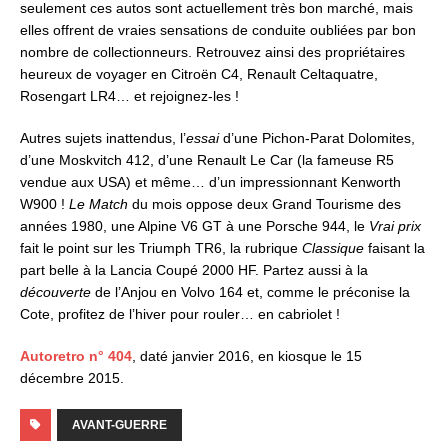
seulement ces autos sont actuellement très bon marché, mais
elles offrent de vraies sensations de conduite oubliées par bon
nombre de collectionneurs. Retrouvez ainsi des propriétaires
heureux de voyager en Citroën C4, Renault Celtaquatre,
Rosengart LR4… et rejoignez-les !
Autres sujets inattendus, l’
essai
d’une Pichon-Parat Dolomites,
d’une Moskvitch 412, d’une Renault Le Car (la fameuse R5
vendue aux USA) et même… d’un impressionnant Kenworth
W900 !
Le Match
du mois oppose deux Grand Tourisme des
années 1980, une Alpine V6 GT à une Porsche 944, le
Vrai prix
fait le point sur les Triumph TR6, la rubrique
Classique
faisant la
part belle à la Lancia Coupé 2000 HF. Partez aussi à la
découverte
de l’Anjou en Volvo 164 et, comme le préconise la
Cote, profitez de l’hiver pour rouler… en cabriolet !
Autoretro n° 404
, daté janvier 2016, en kiosque le 15
décembre 2015.
AVANT-GUERRE