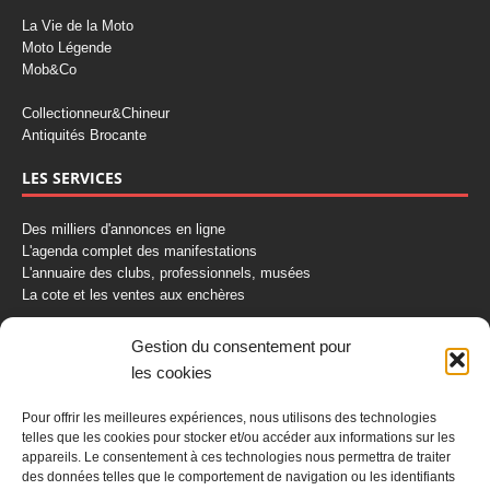
La Vie de la Moto
Moto Légende
Mob&Co
Collectionneur&Chineur
Antiquités Brocante
LES SERVICES
Des milliers d'annonces en ligne
L'agenda complet des manifestations
L'annuaire des clubs, professionnels, musées
La cote et les ventes aux enchères
La Boutique du Collectionneur
Gestion du consentement pour
Rozaly
les cookies
CONTACTEZ-NOUS
Pour offrir les meilleures expériences, nous utilisons des technologies
telles que les cookies pour stocker et/ou accéder aux informations sur les
AUTORETRO
appareils. Le consentement à ces technologies nous permettra de traiter
des données telles que le comportement de navigation ou les identifiants