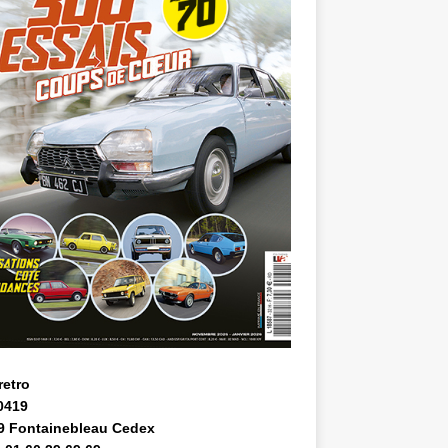
retro
0419
9 Fontainebleau Cedex