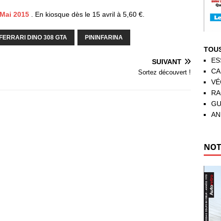
 Mai 2015
. En kiosque dès le 15 avril à 5,60 €.
FERRARI DINO 308 GTA
PININFARINA
TOUS
ES
SUIVANT
CA
Sortez découvert !
VÉ
RA
GU
AN
NOT