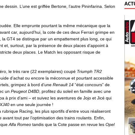
ACT
dessin. L’une est griffée Bertone, l’autre Pininfarina. Selon
oudée. Elle emprunte pourtant la même mécanique que la
t avant car, aujourd’hui, la cote de ces deux Ferrari grimpe en
s, la GT4 se distingue par un empattement plus long, ce qui
nt et, surtout, par la présence de deux places d’appoint à
stricte deux places. Le Match les opposant risque de
ro, le très rare (22 exemplaires) coupé
Triumph TR2
uide d’achat ou encore la méconnue et pourtant accessible
tels, grimpez à bord d’une
Renault 14
“état concours” de
vec un
Peugeot D4BD
, profitez du soleil en famille avec une
pa à prix d’ami – et suivez les aventures de Jojo et Jicé qui
 XJ40
en une seule journée !
 rubrique Racing, les plus sportifs d’entre vous réaliseront
avant tout par l’optimisation des trains roulants. Enfin,
arque
Alfa Romeo
tandis que la Cote passe en revue les
Opel