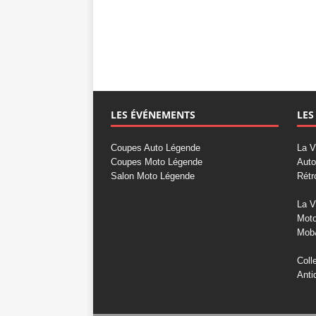
LES ÉVÉNEMENTS
LES
Coupes Auto Légende
La V
Coupes Moto Légende
Auto
Salon Moto Légende
Rétr
La V
Mot
Mob
Coll
Anti