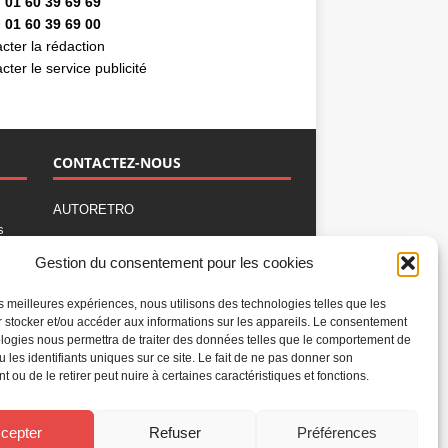
 01 60 39 69 69
 01 60 39 69 00
cter la rédaction
cter le service publicité
CONTACTEZ-NOUS
AUTORETRO
s
,
BP 40419
Gestion du consentement pour les cookies
77309 Fontainebleau Cedex
Tél : 01 60 39 69 69
les meilleures expériences, nous utilisons des technologies telles que les
Fax: 01 60 39 69 00
 stocker et/ou accéder aux informations sur les appareils. Le consentement
logies nous permettra de traiter des données telles que le comportement de
Nous contacter par email
u les identifiants uniques sur ce site. Le fait de ne pas donner son
Mentions légales
 ou de le retirer peut nuire à certaines caractéristiques et fonctions.
Politique de confidentialité
Gestion des cookies
cepter
Refuser
Préférences