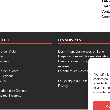
TÉL :
FAX :
Conta
Conta
 TITRES
LES SERVICES
ie de l'Auto
Des milliers d'annonces en ligne
retro
L'agenda complet des manifestation
oviseur
L'annuaire des clubs, professionnels
musées
ie de la Moto
La cote et les ventes aux enchères
Pour offrir 
o Légende
cookies pour
&Co
La Boutique du Collectionneur
à ces techno
Rozaly
navigation o
ectionneur&Chineur
consentement
quités Brocante
Ac