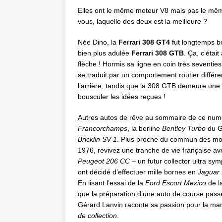
Elles ont le même moteur V8 mais pas le même 
vous, laquelle des deux est la meilleure ?
Née Dino, la
Ferrari 308 GT4
fut longtemps b
bien plus adulée
Ferrari 308 GTB
. Ça, c’étai
flèche ! Hormis sa ligne en coin très seventie
se traduit par un comportement routier différe
l’arrière, tandis que la 308 GTB demeure une 
bousculer les idées reçues !
Autres autos de rêve au sommaire de ce numé
Francorchamps
, la berline
Bentley Turbo
du G
Bricklin SV-1
. Plus proche du commun des mor
1976, revivez une tranche de vie française a
Peugeot 206 CC
– un futur collector ultra sym
ont décidé d’effectuer mille bornes en
Jaguar
En lisant l’essai de la
Ford Escort Mexico
de la
que la préparation d’une auto de course passe 
Gérard Lanvin raconte sa passion pour la m
de collection
.