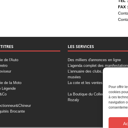
TÉL :
FAX :
Conta
Conta
 TITRES
LES SERVICES
ie de l'Auto
Des milliers d'annonces en ligne
retro
L'agenda complet des manifestation
oviseur
L'annuaire des clubs, professionnels
musées
ie de la Moto
La cote et les ventes aux enchères
Pour offrir 
o Légende
cookies pour
&Co
La Boutique du Collectionneur
à ces techno
Rozaly
navigation o
ectionneur&Chineur
consentement
quités Brocante
Ac