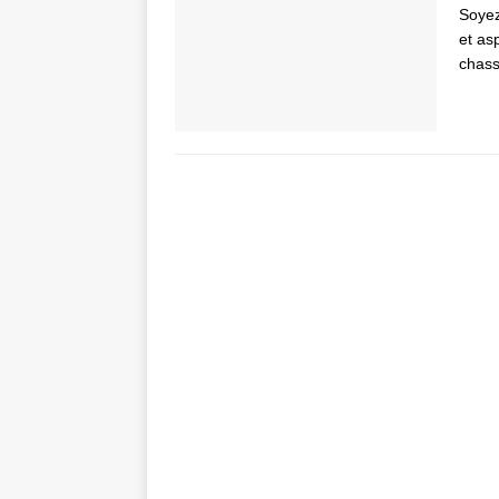
Soyez
et as
chas