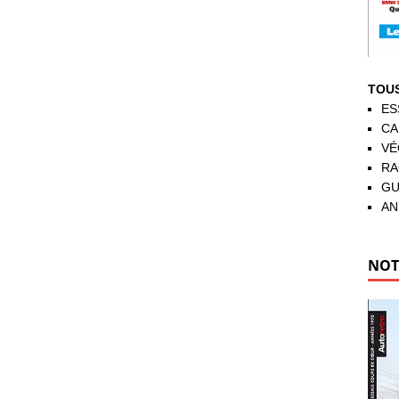
TOUS
ES
CA
VÉ
RA
GU
AN
NOT