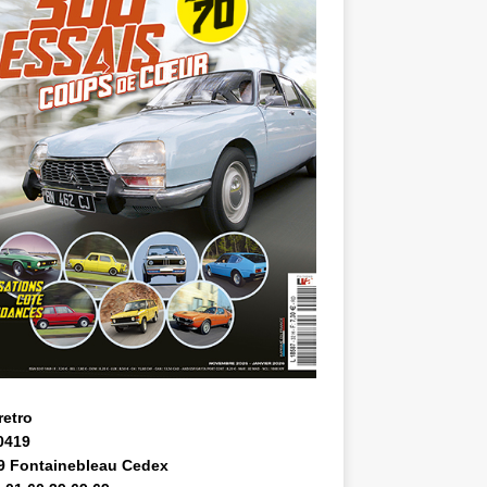
retro
0419
9 Fontainebleau Cedex