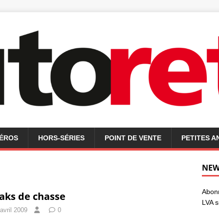
MÉROS
HORS-SÉRIES
POINT DE VENTE
PETITES 
NEW
Abonn
aks de chasse
LVA s
avril 2009
0