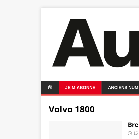
A
JE M’ABONNE
ANCIENS NU
C
C
Volvo 1800
U
E
I
Bre
L
15 