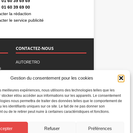
 01 60 39 69 69
 01 60 39 69 00
cter la rédaction
cter le service publicité
CONTACTEZ-NOUS
AUTORETRO
s
,
BP 40419
Gestion du consentement pour les cookies
77309 Fontainebleau Cedex
Tél : 01 60 39 69 69
les meilleures expériences, nous utilisons des technologies telles que les
Fax: 01 60 39 69 00
 stocker et/ou accéder aux informations sur les appareils. Le consentement
logies nous permettra de traiter des données telles que le comportement de
Nous contacter par email
u les identifiants uniques sur ce site. Le fait de ne pas donner son
Mentions légales
 ou de le retirer peut nuire à certaines caractéristiques et fonctions.
Politique de confidentialité
Gestion des cookies
cepter
Refuser
Préférences