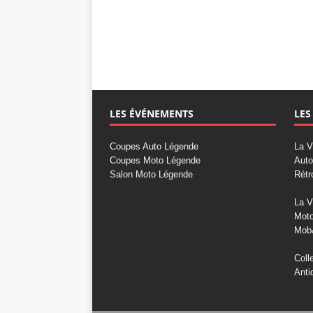
LES ÉVÉNEMENTS
LES
Coupes Auto Légende
La V
Coupes Moto Légende
Auto
Salon Moto Légende
Rétr
La V
Mot
Mob
Coll
Anti