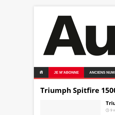
A
JE M’ABONNE
ANCIENS NU
C
C
Triumph Spitfire 150
U
E
I
Tri
L
9 