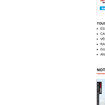
TOUS
ES
CA
VÉ
RA
GU
AN
NOT