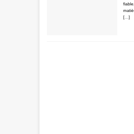
fiable
matièr
[…]