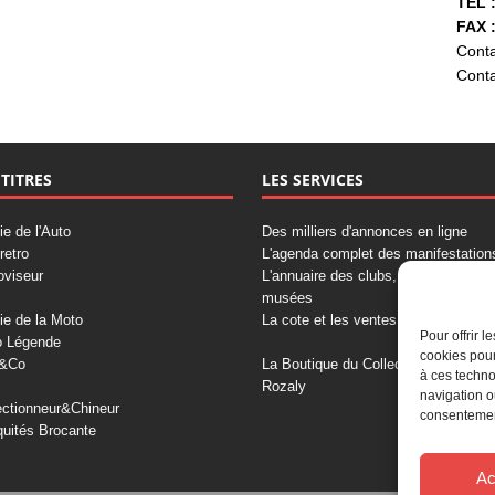
TÉL :
FAX :
Conta
Conta
 TITRES
LES SERVICES
ie de l'Auto
Des milliers d'annonces en ligne
retro
L'agenda complet des manifestation
oviseur
L'annuaire des clubs, professionnels
musées
ie de la Moto
La cote et les ventes aux enchères
Pour offrir 
o Légende
cookies pour
&Co
La Boutique du Collectionneur
à ces techno
Rozaly
navigation o
ectionneur&Chineur
consentement
quités Brocante
Ac