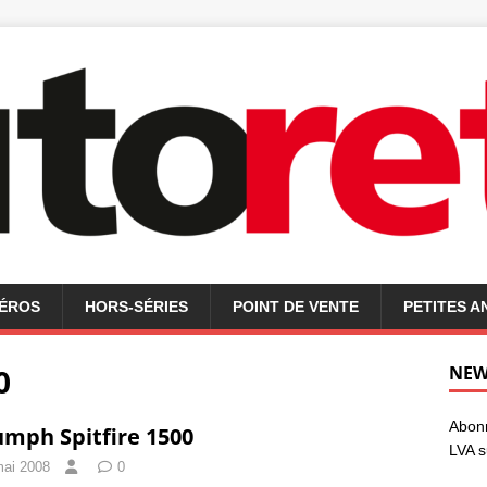
MÉROS
HORS-SÉRIES
POINT DE VENTE
PETITES 
0
NEW
Abonn
umph Spitfire 1500
LVA s
mai 2008
0