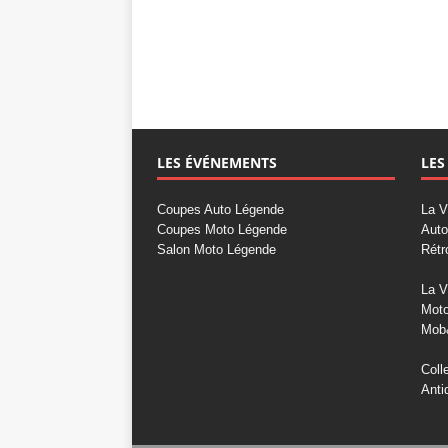
LES ÉVÉNEMENTS
LES
Coupes Auto Légende
La V
Coupes Moto Légende
Auto
Salon Moto Légende
Rétr
La V
Mot
Mob
Coll
Anti