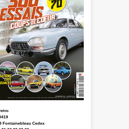
retro
0419
9 Fontainebleau Cedex