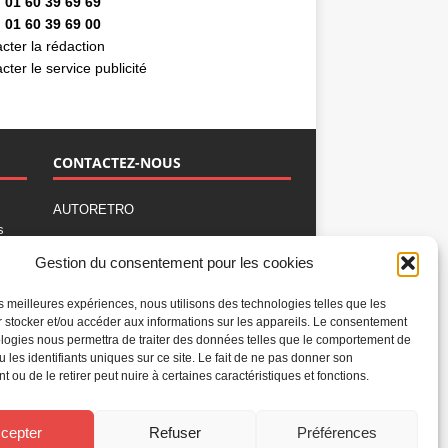
 01 60 39 69 69
 01 60 39 69 00
cter la rédaction
cter le service publicité
CONTACTEZ-NOUS
AUTORETRO
s
,
BP 40419
Gestion du consentement pour les cookies
77309 Fontainebleau Cedex
Tél : 01 60 39 69 69
les meilleures expériences, nous utilisons des technologies telles que les
Fax: 01 60 39 69 00
 stocker et/ou accéder aux informations sur les appareils. Le consentement
logies nous permettra de traiter des données telles que le comportement de
Nous contacter par email
u les identifiants uniques sur ce site. Le fait de ne pas donner son
Mentions légales
 ou de le retirer peut nuire à certaines caractéristiques et fonctions.
Politique de confidentialité
Gestion des cookies
cepter
Refuser
Préférences