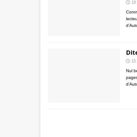
18 
Comme
lecte
d’Auto
Dit
15
Nul b
pages 
d’Aut