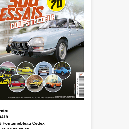
retro
0419
9 Fontainebleau Cedex