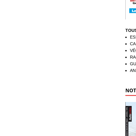
TOUS
ES
CA
VÉ
RA
GU
AN
NOT