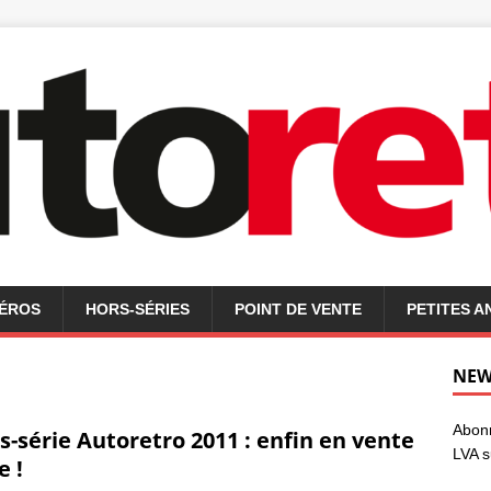
MÉROS
HORS-SÉRIES
POINT DE VENTE
PETITES 
NEW
Abonn
s-série Autoretro 2011 : enfin en vente
LVA s
e !