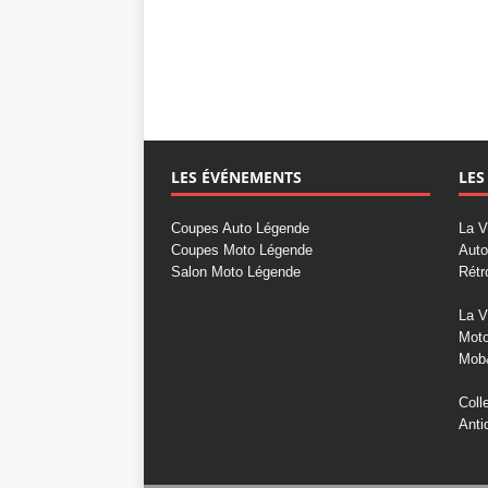
LES ÉVÉNEMENTS
LES
Coupes Auto Légende
La V
Coupes Moto Légende
Auto
Salon Moto Légende
Rétr
La V
Mot
Mob
Coll
Anti