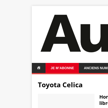
A
JE M’ABONNE
ANCIENS NU
C
C
Toyota Celica
U
E
I
Hor
L
libr