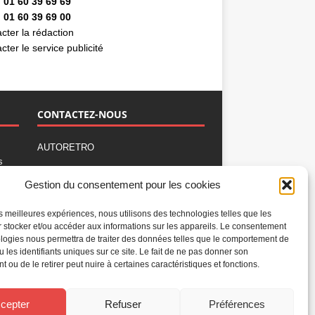
 01 60 39 69 69
 01 60 39 69 00
cter la rédaction
cter le service publicité
CONTACTEZ-NOUS
AUTORETRO
s
,
BP 40419
Gestion du consentement pour les cookies
77309 Fontainebleau Cedex
Tél : 01 60 39 69 69
les meilleures expériences, nous utilisons des technologies telles que les
Fax: 01 60 39 69 00
 stocker et/ou accéder aux informations sur les appareils. Le consentement
logies nous permettra de traiter des données telles que le comportement de
Nous contacter par email
u les identifiants uniques sur ce site. Le fait de ne pas donner son
Mentions légales
 ou de le retirer peut nuire à certaines caractéristiques et fonctions.
Politique de confidentialité
Gestion des cookies
cepter
Refuser
Préférences