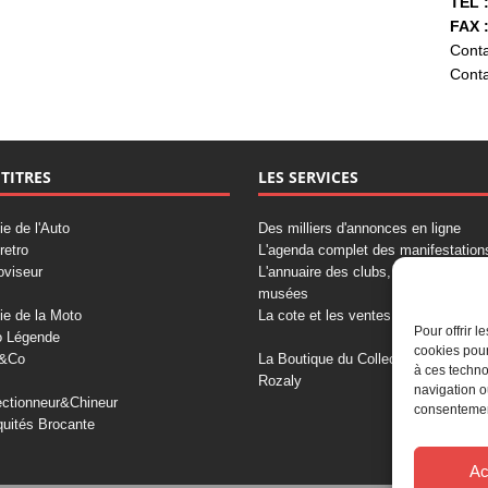
TÉL :
FAX :
Conta
Conta
 TITRES
LES SERVICES
ie de l'Auto
Des milliers d'annonces en ligne
retro
L'agenda complet des manifestation
oviseur
L'annuaire des clubs, professionnels
musées
ie de la Moto
La cote et les ventes aux enchères
Pour offrir 
o Légende
cookies pour
&Co
La Boutique du Collectionneur
à ces techno
Rozaly
navigation o
ectionneur&Chineur
consentement
quités Brocante
Ac