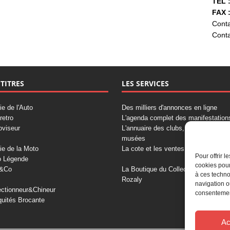
TÉL :
FAX :
Conta
Conta
 TITRES
LES SERVICES
ie de l'Auto
Des milliers d'annonces en ligne
retro
L'agenda complet des manifestation
oviseur
L'annuaire des clubs, professionnels
musées
ie de la Moto
La cote et les ventes aux enchères
Pour offrir 
o Légende
cookies pour
&Co
La Boutique du Collectionneur
à ces techno
Rozaly
navigation o
ectionneur&Chineur
consentement
quités Brocante
Ac