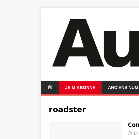
A
JE M’ABONNE
ANCIENS NU
C
C
roadster
U
E
I
Con
L
14 