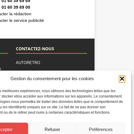
 01 60 39 69 69
 01 60 39 69 00
cter la rédaction
cter le service publicité
CONTACTEZ-NOUS
AUTORETRO
s
,
BP 40419
Gestion du consentement pour les cookies
77309 Fontainebleau Cedex
Tél : 01 60 39 69 69
les meilleures expériences, nous utilisons des technologies telles que les
Fax: 01 60 39 69 00
 stocker et/ou accéder aux informations sur les appareils. Le consentement
logies nous permettra de traiter des données telles que le comportement de
Nous contacter par email
u les identifiants uniques sur ce site. Le fait de ne pas donner son
Mentions légales
 ou de le retirer peut nuire à certaines caractéristiques et fonctions.
Politique de confidentialité
Gestion des cookies
cepter
Refuser
Préférences