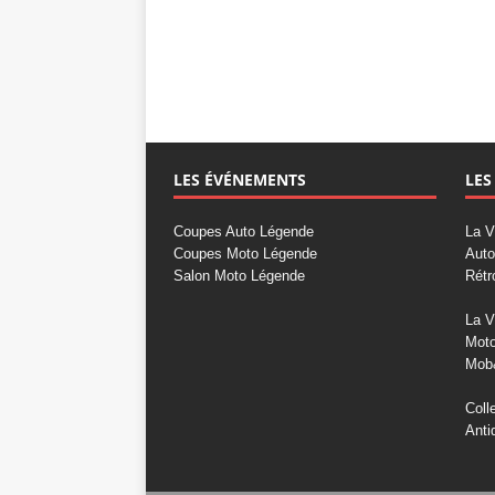
LES ÉVÉNEMENTS
LES
Coupes Auto Légende
La V
Coupes Moto Légende
Auto
Salon Moto Légende
Rétr
La V
Mot
Mob
Coll
Anti