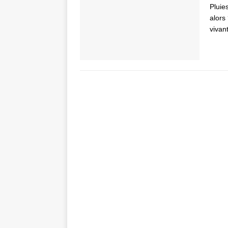
Pluie
alors
vivan