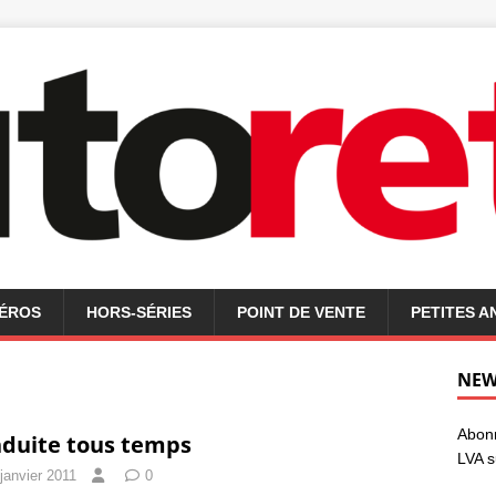
MÉROS
HORS-SÉRIES
POINT DE VENTE
PETITES 
NEW
Abonn
duite tous temps
LVA s
janvier 2011
0