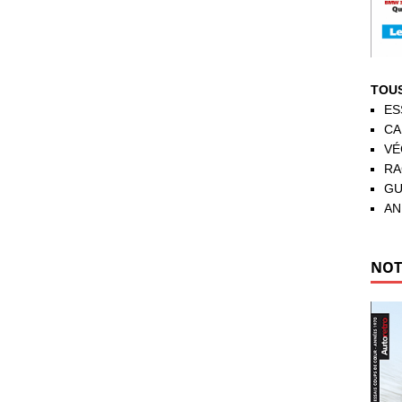
TOUS
ES
CA
VÉ
RA
GU
AN
NOT