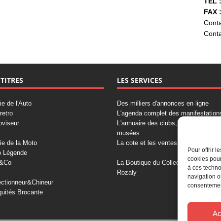
TÉL :
FAX :
Conta
Conta
 TITRES
LES SERVICES
ie de l'Auto
Des milliers d'annonces en ligne
retro
L'agenda complet des manifestation
oviseur
L'annuaire des clubs, professionnels
musées
ie de la Moto
La cote et les ventes aux enchères
Pour offrir 
o Légende
cookies pour
&Co
La Boutique du Collectionneur
à ces techno
Rozaly
navigation o
ectionneur&Chineur
consentement
quités Brocante
Ac