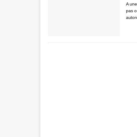
A une
pas o
autor