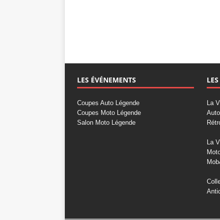
LES ÉVÉNEMENTS
LES
Coupes Auto Légende
La V
Coupes Moto Légende
Auto
Salon Moto Légende
Rétr
La V
Mot
Mob
Coll
Anti