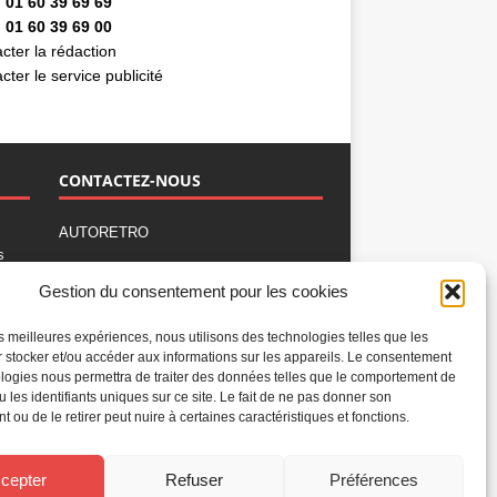
 01 60 39 69 69
 01 60 39 69 00
cter la rédaction
cter le service publicité
CONTACTEZ-NOUS
AUTORETRO
s
,
BP 40419
Gestion du consentement pour les cookies
77309 Fontainebleau Cedex
Tél : 01 60 39 69 69
les meilleures expériences, nous utilisons des technologies telles que les
Fax: 01 60 39 69 00
 stocker et/ou accéder aux informations sur les appareils. Le consentement
logies nous permettra de traiter des données telles que le comportement de
Nous contacter par email
u les identifiants uniques sur ce site. Le fait de ne pas donner son
Mentions légales
 ou de le retirer peut nuire à certaines caractéristiques et fonctions.
Politique de confidentialité
Gestion des cookies
cepter
Refuser
Préférences