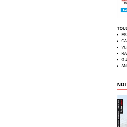
TOUS
ES
CA
VÉ
RA
GU
AN
NOT