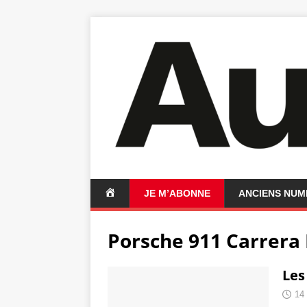
A
JE M’ABONNE
ANCIENS NU
C
C
Porsche 911 Carrera 
U
E
I
Les
L
14