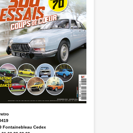
retro
0419
9 Fontainebleau Cedex