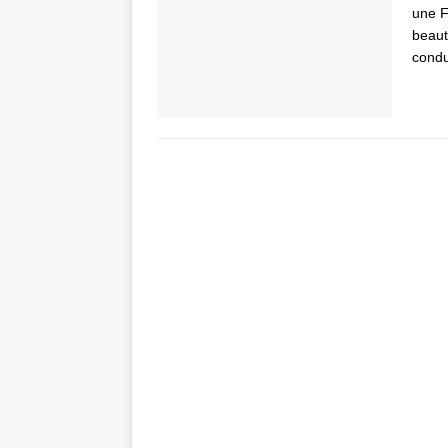
une F1
beaut
cond