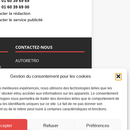
 01 60 39 69 69
 01 60 39 69 00
cter la rédaction
cter le service publicité
CONTACTEZ-NOUS
AUTORETRO
s
,
BP 40419
Gestion du consentement pour les cookies
77309 Fontainebleau Cedex
Tél : 01 60 39 69 69
les meilleures expériences, nous utilisons des technologies telles que les
Fax: 01 60 39 69 00
 stocker et/ou accéder aux informations sur les appareils. Le consentement
logies nous permettra de traiter des données telles que le comportement de
Nous contacter par email
u les identifiants uniques sur ce site. Le fait de ne pas donner son
Mentions légales
 ou de le retirer peut nuire à certaines caractéristiques et fonctions.
Politique de confidentialité
Gestion des cookies
cepter
Refuser
Préférences