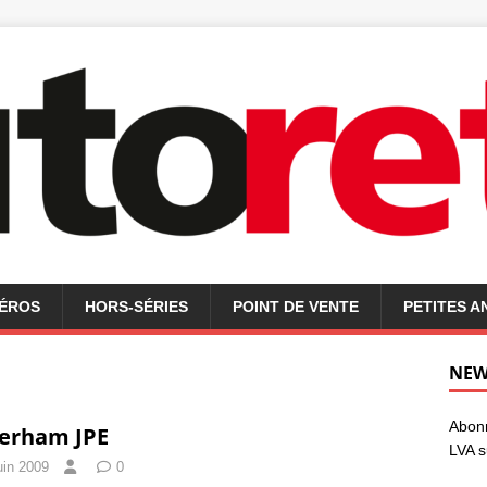
MÉROS
HORS-SÉRIES
POINT DE VENTE
PETITES 
NEW
Abonn
erham JPE
LVA s
uin 2009
0