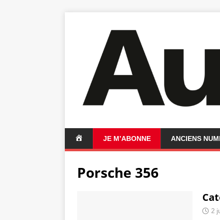
A
JE M’ABONNE
ANCIENS NU
C
C
Porsche 356
U
E
I
Cat
L
2 j