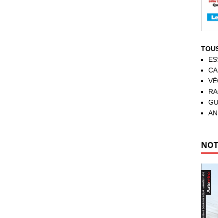
TOUS
ES
CA
VÉ
RA
GU
AN
NOT