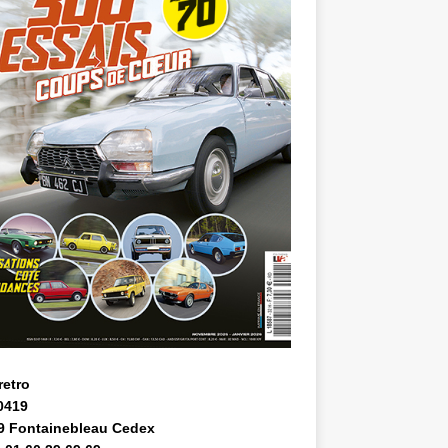
retro
0419
9 Fontainebleau Cedex