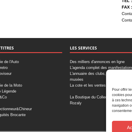
TÉL :
FAX :
Conta
Conta
 TITRES
LES SERVICES
ie de l'Auto
Des milliers d'annonces en ligne
retro
L'agenda complet des manifestation
oviseur
L'annuaire des clubs, professionnels
musées
ie de la Moto
La cote et les ventes aux enchères
Pour offrir 
o Légende
cookies pour
&Co
La Boutique du Collectionneur
à ces techno
Rozaly
navigation o
ectionneur&Chineur
consentement
quités Brocante
Ac