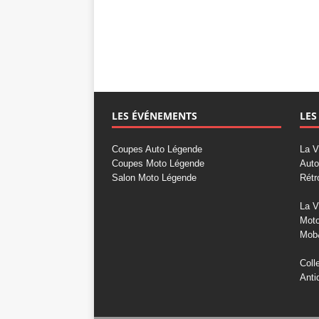
LES ÉVÉNEMENTS
LES
Coupes Auto Légende
La V
Coupes Moto Légende
Auto
Salon Moto Légende
Rétr
La V
Mot
Mob
Coll
Anti