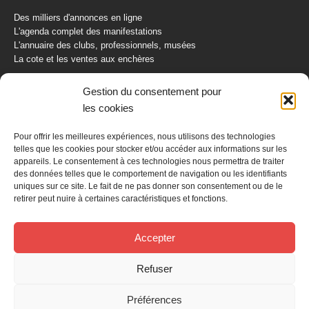
Des milliers d'annonces en ligne
L'agenda complet des manifestations
L'annuaire des clubs, professionnels, musées
La cote et les ventes aux enchères
La Boutique du Collectionneur
Gestion du consentement pour
Rozaly
les cookies
CONTACTEZ-NOUS
Pour offrir les meilleures expériences, nous utilisons des technologies
telles que les cookies pour stocker et/ou accéder aux informations sur les
AUTORETRO
appareils. Le consentement à ces technologies nous permettra de traiter
des données telles que le comportement de navigation ou les identifiants
uniques sur ce site. Le fait de ne pas donner son consentement ou de le
BP 40419
retirer peut nuire à certaines caractéristiques et fonctions.
77309 Fontainebleau Cedex
Tél : 01 60 39 69 69
Fax: 01 60 39 69 00
Accepter
Nous contacter par email
Refuser
Mentions légales
Politique de confidentialité
Gestion des cookies
Préférences