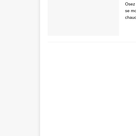
Osez 
se mo
chaud