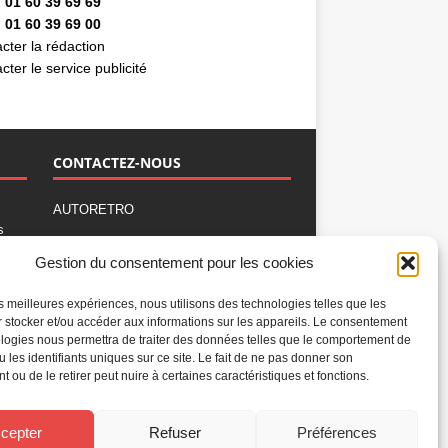
 01 60 39 69 69
 01 60 39 69 00
cter la rédaction
cter le service publicité
CONTACTEZ-NOUS
AUTORETRO
s
,
BP 40419
Gestion du consentement pour les cookies
77309 Fontainebleau Cedex
Tél : 01 60 39 69 69
les meilleures expériences, nous utilisons des technologies telles que les
Fax: 01 60 39 69 00
 stocker et/ou accéder aux informations sur les appareils. Le consentement
logies nous permettra de traiter des données telles que le comportement de
Nous contacter par email
u les identifiants uniques sur ce site. Le fait de ne pas donner son
Mentions légales
 ou de le retirer peut nuire à certaines caractéristiques et fonctions.
Politique de confidentialité
Gestion des cookies
cepter
Refuser
Préférences