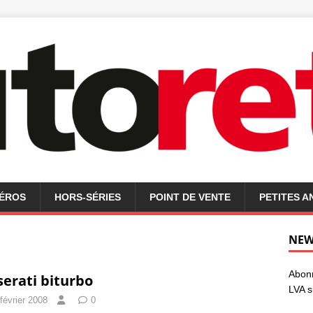
MÉROS
HORS-SÉRIES
POINT DE VENTE
PETITES 
NEW
Abonn
erati biturbo
LVA s
février 2008
0