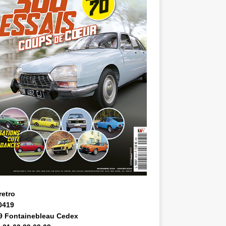
retro
0419
9 Fontainebleau Cedex