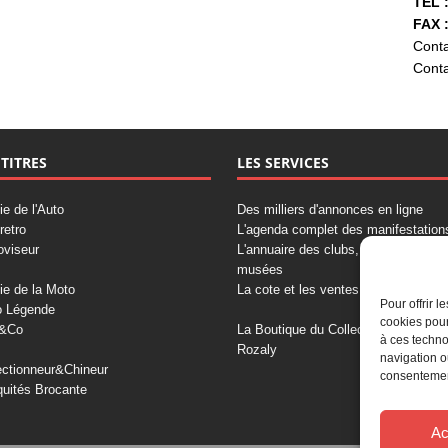
TÉL :
FAX :
Conta
Conta
 TITRES
LES SERVICES
ie de l'Auto
Des milliers d'annonces en ligne
retro
L'agenda complet des manifestation
oviseur
L'annuaire des clubs, professionnels
musées
ie de la Moto
La cote et les ventes aux enchères
Pour offrir 
o Légende
cookies pour
&Co
La Boutique du Collectionneur
à ces techno
Rozaly
navigation o
ectionneur&Chineur
consentement
quités Brocante
Ac