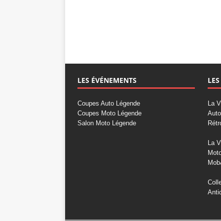
LES ÉVÉNEMENTS
LES
Coupes Auto Légende
La V
Coupes Moto Légende
Auto
Salon Moto Légende
Rétr
La V
Mot
Mob
Coll
Anti