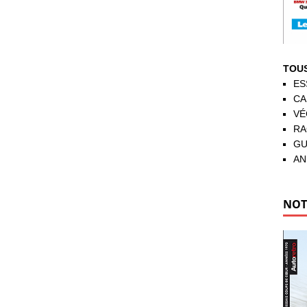
TOUS
ES
CA
VÉ
RA
GU
AN
NOT