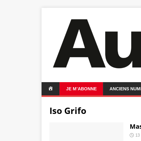
A
JE M’ABONNE
ANCIENS NU
C
C
Iso Grifo
U
E
I
Mas
L
13 