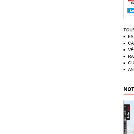
TOUS
ES
CA
VÉ
RA
GU
AN
NOT