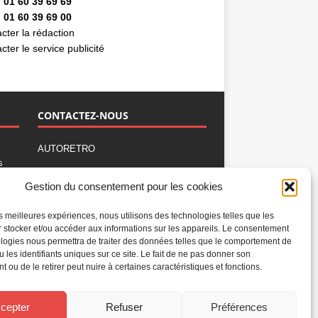
 01 60 39 69 69
 01 60 39 69 00
cter la rédaction
cter le service publicité
CONTACTEZ-NOUS
AUTORETRO
s
,
BP 40419
Gestion du consentement pour les cookies
77309 Fontainebleau Cedex
Tél : 01 60 39 69 69
les meilleures expériences, nous utilisons des technologies telles que les
Fax: 01 60 39 69 00
 stocker et/ou accéder aux informations sur les appareils. Le consentement
logies nous permettra de traiter des données telles que le comportement de
Nous contacter par email
u les identifiants uniques sur ce site. Le fait de ne pas donner son
Mentions légales
 ou de le retirer peut nuire à certaines caractéristiques et fonctions.
Politique de confidentialité
Gestion des cookies
cepter
Refuser
Préférences