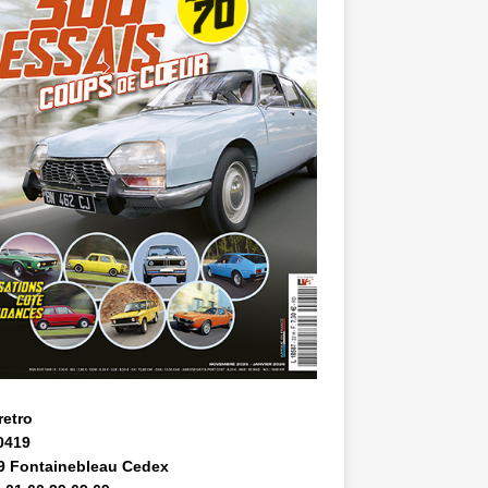
retro
0419
9 Fontainebleau Cedex