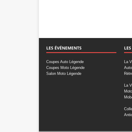
LES ÉVÉNEMENTS
LES
Coupes Auto Légende
La V
Coupes Moto Légende
Auto
Salon Moto Légende
Rétr
La V
Mot
Mob
Coll
Anti