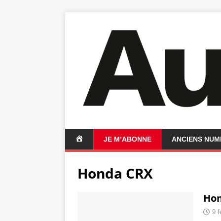
A
JE M’ABONNE
ANCIENS NU
C
C
Honda CRX
U
E
I
Hom
L
9 f