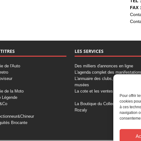
TÉL :
FAX :
Conta
Conta
 TITRES
LES SERVICES
ie de l'Auto
Des milliers d'annonces en ligne
retro
L'agenda complet des manifestation
oviseur
L'annuaire des clubs, professionnels
musées
ie de la Moto
La cote et les ventes aux enchères
Pour offrir 
o Légende
cookies pour
&Co
La Boutique du Collectionneur
à ces techno
Rozaly
navigation o
ectionneur&Chineur
consentement
quités Brocante
Ac