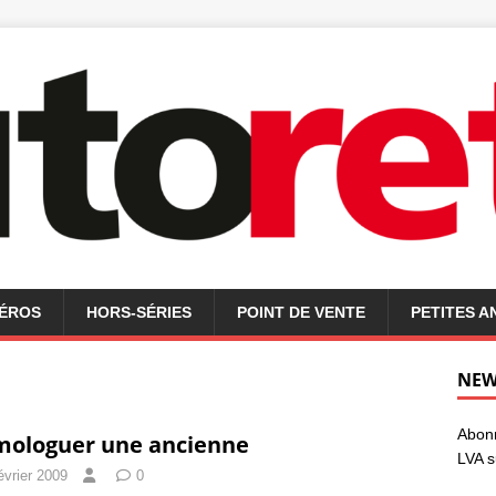
MÉROS
HORS-SÉRIES
POINT DE VENTE
PETITES 
NEW
Abonn
ologuer une ancienne
LVA s
évrier 2009
0