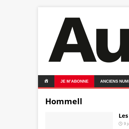
A
JE M’ABONNE
ANCIENS NU
C
C
Hommell
U
E
I
Les
L
9 j