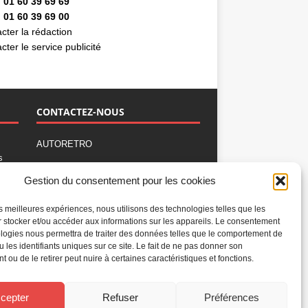
 01 60 39 69 69
 01 60 39 69 00
cter la rédaction
cter le service publicité
CONTACTEZ-NOUS
AUTORETRO
s
,
BP 40419
Gestion du consentement pour les cookies
77309 Fontainebleau Cedex
Tél : 01 60 39 69 69
les meilleures expériences, nous utilisons des technologies telles que les
Fax: 01 60 39 69 00
 stocker et/ou accéder aux informations sur les appareils. Le consentement
logies nous permettra de traiter des données telles que le comportement de
Nous contacter par email
u les identifiants uniques sur ce site. Le fait de ne pas donner son
Mentions légales
 ou de le retirer peut nuire à certaines caractéristiques et fonctions.
Politique de confidentialité
Gestion des cookies
cepter
Refuser
Préférences