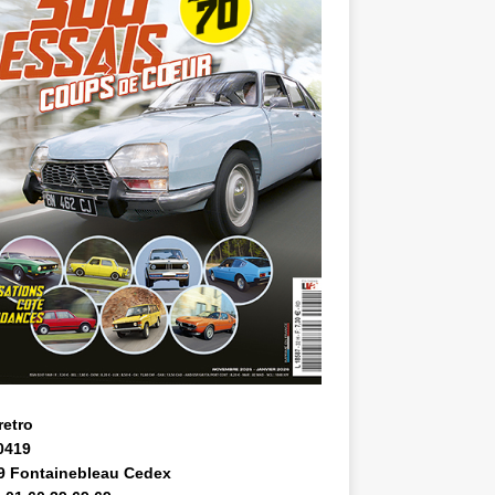
retro
0419
9 Fontainebleau Cedex