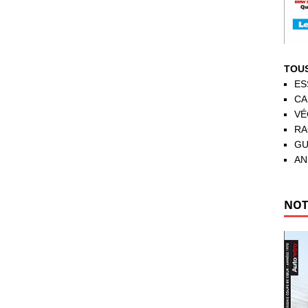
TOUS
ES
CA
VÉ
RA
GU
AN
NOT