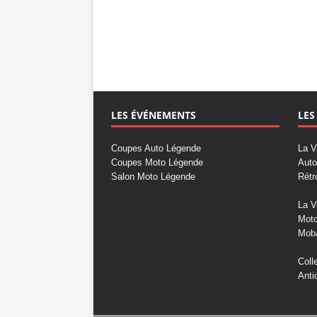
LES ÉVÉNEMENTS
LES
Coupes Auto Légende
La V
Coupes Moto Légende
Auto
Salon Moto Légende
Rétr
La V
Mot
Mob
Coll
Anti