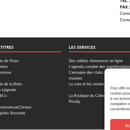
TÉL :
FAX :
Conta
Conta
 TITRES
LES SERVICES
ie de l'Auto
Des milliers d'annonces en ligne
retro
L'agenda complet des manifestation
oviseur
L'annuaire des clubs, professionnels
musées
ie de la Moto
La cote et les ventes aux enchères
Pour offrir 
o Légende
cookies pour
&Co
La Boutique du Collectionneur
à ces techno
Rozaly
navigation o
ectionneur&Chineur
consentement
quités Brocante
Ac