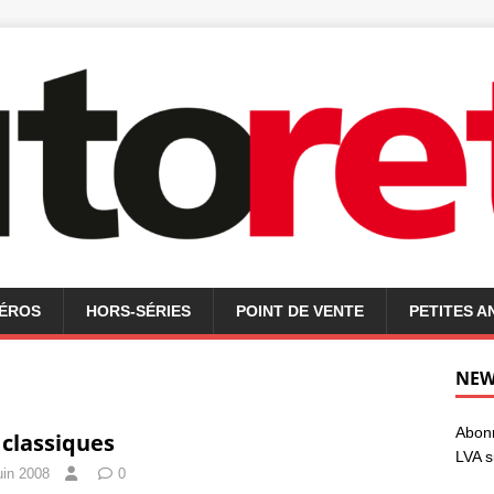
MÉROS
HORS-SÉRIES
POINT DE VENTE
PETITES 
NEW
Abonn
 classiques
LVA s
uin 2008
0