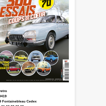
retro
0419
9 Fontainebleau Cedex