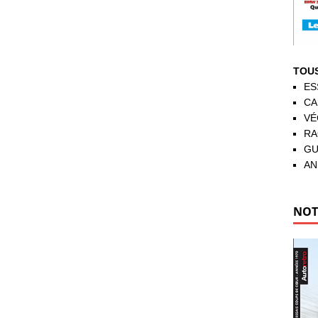
TOUS
ES
CA
VÉ
RA
GU
AN
NOT