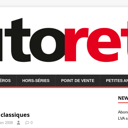
MÉROS
HORS-SÉRIES
POINT DE VENTE
PETITES 
NEW
Abonn
 classiques
LVA s
uin 2008
0