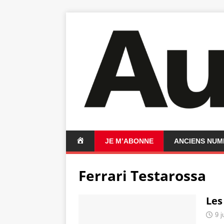
A
JE M’ABONNE
ANCIENS NU
C
C
Ferrari Testarossa
U
E
I
Les
L
9 j