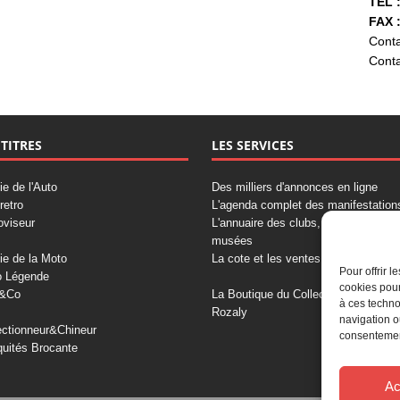
TÉL :
FAX :
Conta
Conta
 TITRES
LES SERVICES
ie de l'Auto
Des milliers d'annonces en ligne
retro
L'agenda complet des manifestation
oviseur
L'annuaire des clubs, professionnels
musées
ie de la Moto
La cote et les ventes aux enchères
Pour offrir 
o Légende
cookies pour
&Co
La Boutique du Collectionneur
à ces techno
Rozaly
navigation o
ectionneur&Chineur
consentement
quités Brocante
Ac