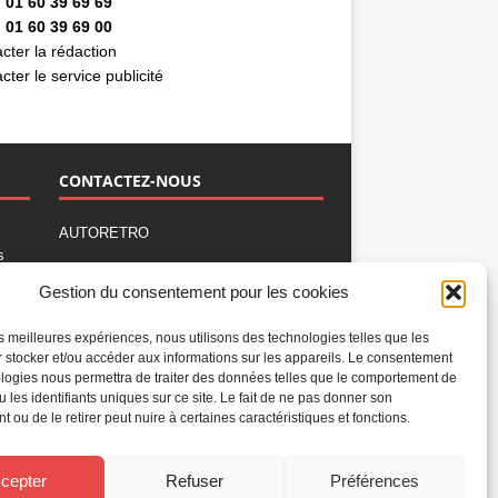
 01 60 39 69 69
 01 60 39 69 00
cter la rédaction
cter le service publicité
CONTACTEZ-NOUS
AUTORETRO
s
,
BP 40419
Gestion du consentement pour les cookies
77309 Fontainebleau Cedex
Tél : 01 60 39 69 69
les meilleures expériences, nous utilisons des technologies telles que les
Fax: 01 60 39 69 00
 stocker et/ou accéder aux informations sur les appareils. Le consentement
logies nous permettra de traiter des données telles que le comportement de
Nous contacter par email
u les identifiants uniques sur ce site. Le fait de ne pas donner son
Mentions légales
 ou de le retirer peut nuire à certaines caractéristiques et fonctions.
Politique de confidentialité
Gestion des cookies
cepter
Refuser
Préférences