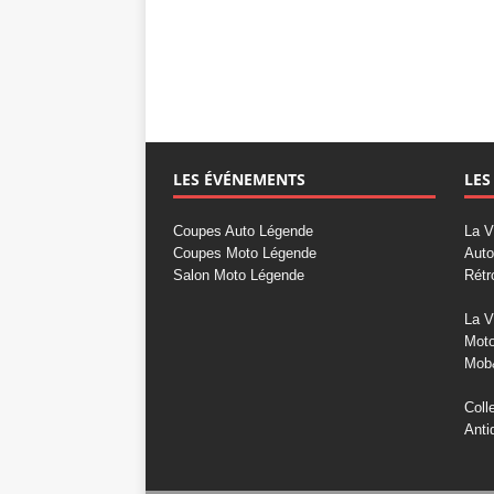
LES ÉVÉNEMENTS
LES
Coupes Auto Légende
La V
Coupes Moto Légende
Auto
Salon Moto Légende
Rétr
La V
Mot
Mob
Coll
Anti