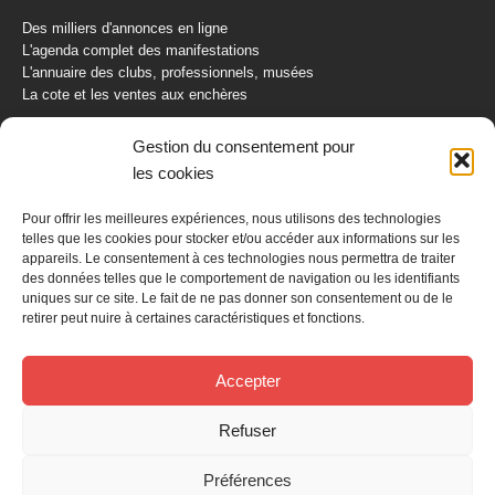
Des milliers d'annonces en ligne
L'agenda complet des manifestations
L'annuaire des clubs, professionnels, musées
La cote et les ventes aux enchères
La Boutique du Collectionneur
Gestion du consentement pour
Rozaly
les cookies
CONTACTEZ-NOUS
Pour offrir les meilleures expériences, nous utilisons des technologies
telles que les cookies pour stocker et/ou accéder aux informations sur les
AUTORETRO
appareils. Le consentement à ces technologies nous permettra de traiter
des données telles que le comportement de navigation ou les identifiants
uniques sur ce site. Le fait de ne pas donner son consentement ou de le
BP 40419
retirer peut nuire à certaines caractéristiques et fonctions.
77309 Fontainebleau Cedex
Tél : 01 60 39 69 69
Fax: 01 60 39 69 00
Accepter
Nous contacter par email
Refuser
Mentions légales
Politique de confidentialité
Gestion des cookies
Préférences