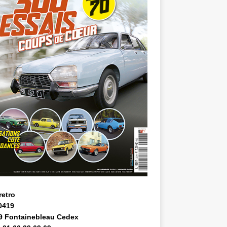
retro
0419
9 Fontainebleau Cedex