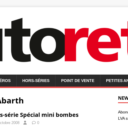
MÉROS
HORS-SÉRIES
POINT DE VENTE
PETITES 
Abarth
NEW
Abonn
s-série Spécial mini bombes
LVA s
octobre 2008
0