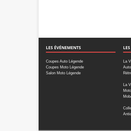
LES ÉVÉNEMENTS
LES
Coupes Auto Légende
La V
Coupes Moto Légende
Auto
Salon Moto Légende
Rétr
La V
Mot
Mob
Coll
Anti