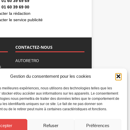
 01 60 39 69 69
 01 60 39 69 00
cter la rédaction
cter le service publicité
CONTACTEZ-NOUS
AUTORETRO
s
,
BP 40419
Gestion du consentement pour les cookies
77309 Fontainebleau Cedex
Tél : 01 60 39 69 69
les meilleures expériences, nous utilisons des technologies telles que les
Fax: 01 60 39 69 00
 stocker et/ou accéder aux informations sur les appareils. Le consentement
logies nous permettra de traiter des données telles que le comportement de
Nous contacter par email
u les identifiants uniques sur ce site. Le fait de ne pas donner son
Mentions légales
 ou de le retirer peut nuire à certaines caractéristiques et fonctions.
Politique de confidentialité
Gestion des cookies
cepter
Refuser
Préférences