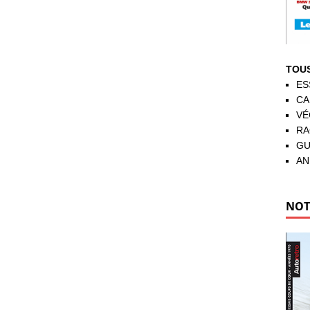
TOUS
ES
CA
VÉ
RA
GU
AN
NOT