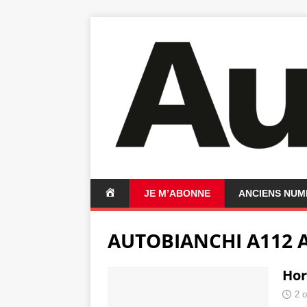
A
JE M’ABONNE
ANCIENS NU
C
C
AUTOBIANCHI A112 
U
E
I
Hor
L
2 