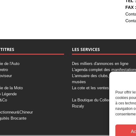
TÉL :
FAX :
Conta
Conta
 TITRES
LES SERVICES
ie de l'Auto
Des milliers d'annonces en ligne
retro
L'agenda complet des manifestation
oviseur
L'annuaire des clubs, professionnels
musées
ie de la Moto
La cote et les ventes aux enchères
Pour offrir 
o Légende
cookies pour
&Co
La Boutique du Collectionneur
à ces techno
Rozaly
navigation o
ectionneur&Chineur
consentement
quités Brocante
Ac