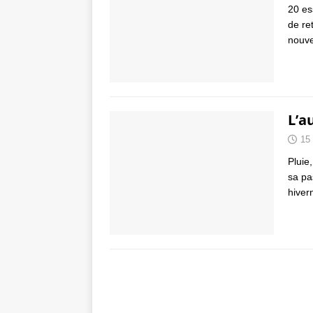
20 es
de re
nouve
L’a
15
Pluie
sa pa
hiver