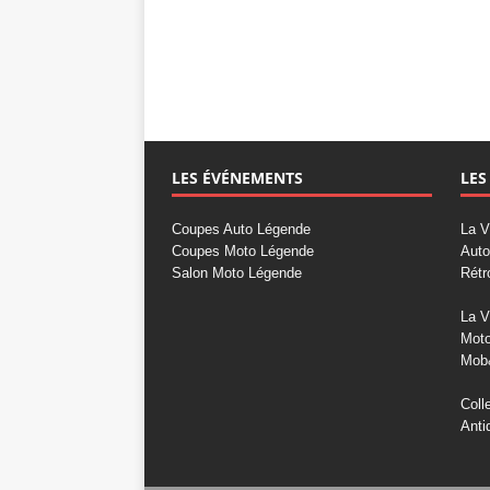
LES ÉVÉNEMENTS
LES
Coupes Auto Légende
La V
Coupes Moto Légende
Auto
Salon Moto Légende
Rétr
La V
Mot
Mob
Coll
Anti