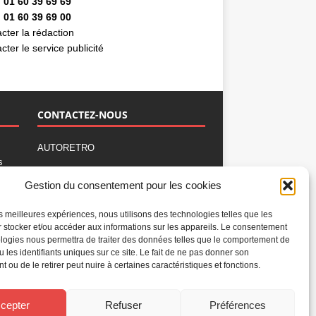
 01 60 39 69 69
 01 60 39 69 00
cter la rédaction
cter le service publicité
CONTACTEZ-NOUS
AUTORETRO
s
,
BP 40419
Gestion du consentement pour les cookies
77309 Fontainebleau Cedex
Tél : 01 60 39 69 69
les meilleures expériences, nous utilisons des technologies telles que les
Fax: 01 60 39 69 00
 stocker et/ou accéder aux informations sur les appareils. Le consentement
logies nous permettra de traiter des données telles que le comportement de
Nous contacter par email
u les identifiants uniques sur ce site. Le fait de ne pas donner son
Mentions légales
 ou de le retirer peut nuire à certaines caractéristiques et fonctions.
Politique de confidentialité
Gestion des cookies
cepter
Refuser
Préférences