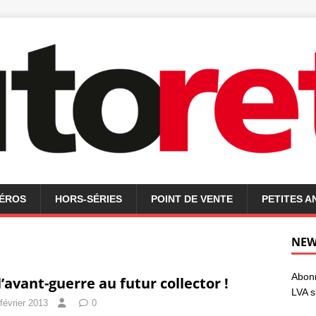
MÉROS
HORS-SÉRIES
POINT DE VENTE
PETITES 
NEW
Abonn
l’avant-guerre au futur collector !
LVA s
février 2013
0