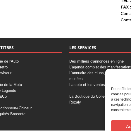
TÉL :
FAX :
Conta
Conta
 TITRES
LES SERVICES
ie de l'Auto
Des milliers d'annonces en ligne
retro
L'agenda complet des manifestation
oviseur
L'annuaire des clubs, professionnels
musées
ie de la Moto
La cote et les ventes aux enchères
Pour offrir 
o Légende
cookies pour
&Co
La Boutique du Collectionneur
à ces techno
Rozaly
navigation o
ectionneur&Chineur
consentement
quités Brocante
Ac