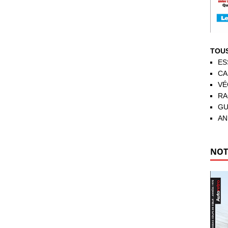
TOUS
ES
CA
VÉ
RA
GU
AN
NOT