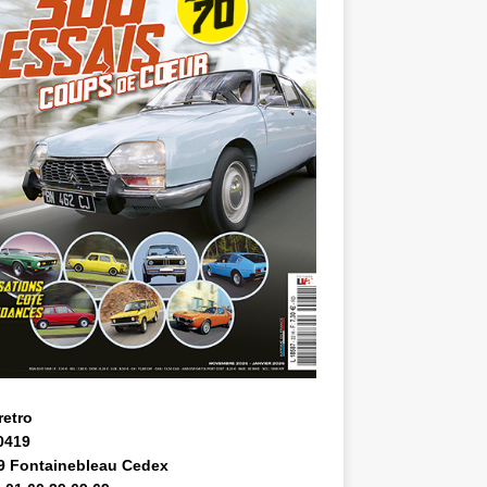
retro
0419
9 Fontainebleau Cedex