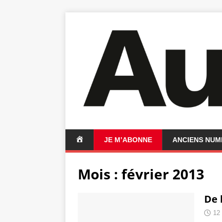
A
JE M’ABONNE
ANCIENS NU
C
C
Mois :
février 2013
U
E
I
De 
L
12 