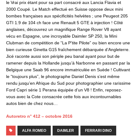
le Vrai prix étant pour sa part consacré aux Lancia Flavia et
2000 Coupé. Le Match effectué en Suisse oppose deux mini
bombes françaises aux spécificités helvètes ; une Peugeot 205
GTI 1.9 de 104 ch face une Renault 5 GTE à injection ! Côté
anglaises, découvrez un magnifique Range Rover V8 ayant
vécu en Espagne, une incroyable Daimler SP 250, la Mini
Clubman de compétition de “La P’tite Pilote” ou bien encore une
bien curieuse Ginetta G15 fraîchement débarquée d’Angleterre.
Jicé raconte aussi son périple peu banal ayant pour but de
ramener depuis la Hollande jusqu’à Narbonne en passant par la
Belgique une Saab 96 encore immatriculée en Suède ! Cultivant
le “toujours plus”, le photographe Daniel Denis s’est même
rendu jusqu’en Afrique du Sud pour photographier une rarissime
Ford Capri série 1 Perana équipée d’un V8 ! Enfin, reposez-
vous avec la Cote consacrée cette fois aux incontournables
autos bien de chez nous…
Autoretro n° 412 – octobre 2016
ALFA ROMEO
DAIMLER
FERRARI DINO