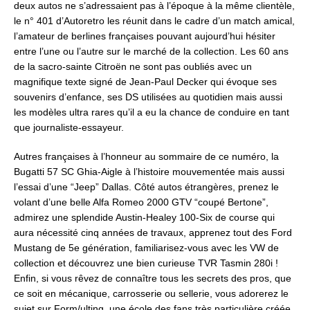
deux autos ne s’adressaient pas à l’époque à la même clientèle,
le n° 401 d’Autoretro les réunit dans le cadre d’un match amical,
l’amateur de berlines françaises pouvant aujourd’hui hésiter
entre l’une ou l’autre sur le marché de la collection. Les 60 ans
de la sacro-sainte Citroën ne sont pas oubliés avec un
magnifique texte signé de Jean-Paul Decker qui évoque ses
souvenirs d’enfance, ses DS utilisées au quotidien mais aussi
les modèles ultra rares qu’il a eu la chance de conduire en tant
que journaliste-essayeur.
Autres françaises à l’honneur au sommaire de ce numéro, la
Bugatti 57 SC Ghia-Aigle à l’histoire mouvementée mais aussi
l’essai d’une “Jeep” Dallas. Côté autos étrangères, prenez le
volant d’une belle Alfa Romeo 2000 GTV “coupé Bertone”,
admirez une splendide Austin-Healey 100-Six de course qui
aura nécessité cinq années de travaux, apprenez tout des Ford
Mustang de 5e génération, familiarisez-vous avec les VW de
collection et découvrez une bien curieuse TVR Tasmin 280i !
Enfin, si vous rêvez de connaître tous les secrets des pros, que
ce soit en mécanique, carrosserie ou sellerie, vous adorerez le
sujet sur Form/ulting, une école des fans très particulière créée