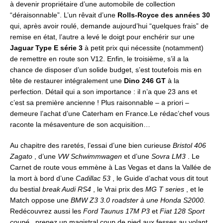
à devenir propriétaire d’une automobile de collection
“déraisonnable”. L’un rêvait d’une
Rolls-Royce des années 30
qui, après avoir roulé, demande aujourd’hui “quelques frais” de
remise en état, l’autre a levé le doigt pour enchérir sur une
Jaguar Type E série 3
à petit prix qui nécessite (notamment)
de remettre en route son V12. Enfin, le troisième, s’il a la
chance de disposer d’un solide budget, s’est toutefois mis en
tête de restaurer intégralement une
Dino 246 GT
à la
perfection. Détail qui a son importance : il n’a que 23 ans et
c’est sa première ancienne ! Plus raisonnable – a priori –
demeure l’achat d’une Caterham en France.Le rédac’chef vous
raconte la mésaventure de son acquisition…
Au chapitre des raretés, l’essai d’une bien curieuse
Bristol 406
Zagato
, d’une
VW Schwimmwagen
et d’une
Sovra LM3
. Le
Carnet de route vous emmène à Las Vegas et dans la Vallée de
la mort à bord d’une
Cadillac 53
, le Guide d’achat vous dit tout
du bestial
break Audi RS4
, le Vrai prix des
MG T series
, et le
Match oppose une
BMW Z3 3.0 roadster à une Honda S2000.
Redécouvrez aussi les
Ford Taunus 17M P3
et
Fiat 128 Sport
coupé
, prenez un magistral coup de pied aux fesses au volant