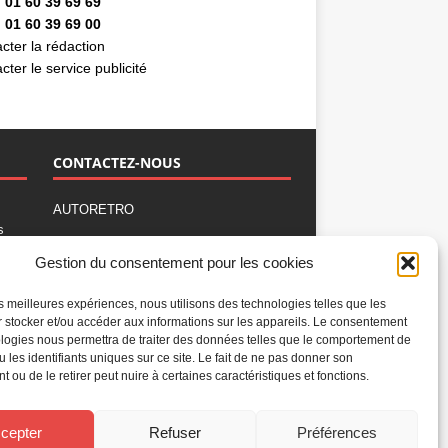
 01 60 39 69 69
 01 60 39 69 00
cter la rédaction
cter le service publicité
CONTACTEZ-NOUS
AUTORETRO
s
,
BP 40419
Gestion du consentement pour les cookies
77309 Fontainebleau Cedex
Tél : 01 60 39 69 69
les meilleures expériences, nous utilisons des technologies telles que les
Fax: 01 60 39 69 00
 stocker et/ou accéder aux informations sur les appareils. Le consentement
logies nous permettra de traiter des données telles que le comportement de
Nous contacter par email
u les identifiants uniques sur ce site. Le fait de ne pas donner son
Mentions légales
 ou de le retirer peut nuire à certaines caractéristiques et fonctions.
Politique de confidentialité
Gestion des cookies
cepter
Refuser
Préférences