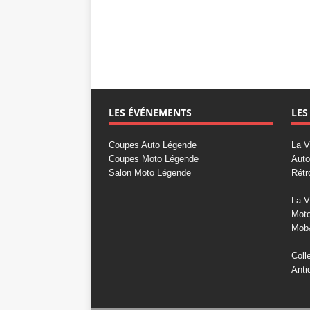
LES ÉVÉNEMENTS
LES
Coupes Auto Légende
La V
Coupes Moto Légende
Auto
Salon Moto Légende
Rétr
La V
Mot
Mob
Coll
Anti