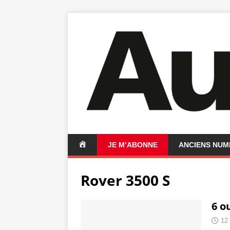
A
JE M’ABONNE
ANCIENS NU
C
C
Rover 3500 S
U
E
I
6 o
L
12