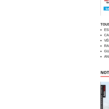
TOUS
ES
CA
VÉ
RA
GU
AN
NOT