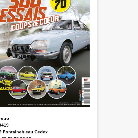
retro
0419
9 Fontainebleau Cedex