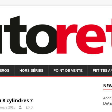
MÉROS
HORS-SÉRIES
POINT DE VENTE
PETITES 
NEW
Abonn
u 8 cylindres ?
LVA s
 mars 2015
0