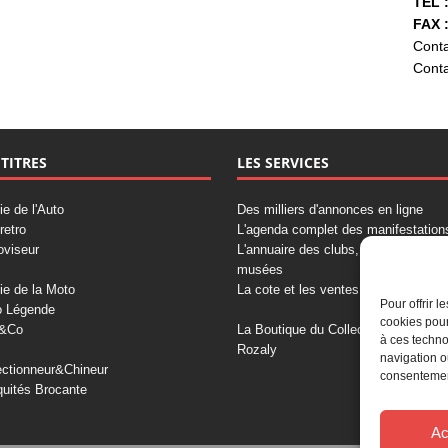
TÉL :
FAX :
Conta
Conta
 TITRES
LES SERVICES
ie de l'Auto
Des milliers d'annonces en ligne
retro
L'agenda complet des manifestation
oviseur
L'annuaire des clubs, professionnels
musées
ie de la Moto
La cote et les ventes aux enchères
Pour offrir 
o Légende
cookies pour
&Co
La Boutique du Collectionneur
à ces techno
Rozaly
navigation o
ectionneur&Chineur
consentement
quités Brocante
Ac