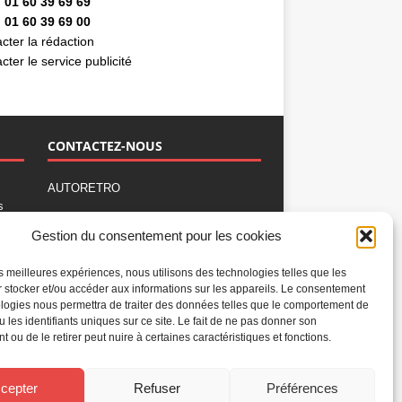
 01 60 39 69 69
 01 60 39 69 00
cter la rédaction
cter le service publicité
CONTACTEZ-NOUS
AUTORETRO
s
,
BP 40419
Gestion du consentement pour les cookies
77309 Fontainebleau Cedex
Tél : 01 60 39 69 69
les meilleures expériences, nous utilisons des technologies telles que les
Fax: 01 60 39 69 00
 stocker et/ou accéder aux informations sur les appareils. Le consentement
logies nous permettra de traiter des données telles que le comportement de
Nous contacter par email
u les identifiants uniques sur ce site. Le fait de ne pas donner son
Mentions légales
 ou de le retirer peut nuire à certaines caractéristiques et fonctions.
Politique de confidentialité
Gestion des cookies
cepter
Refuser
Préférences