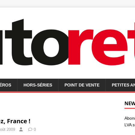
MÉROS
HORS-SÉRIES
POINT DE VENTE
PETITES 
NEW
Abonn
ez, France !
LVA s
août 2009
0