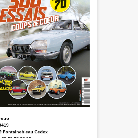
retro
0419
9 Fontainebleau Cedex