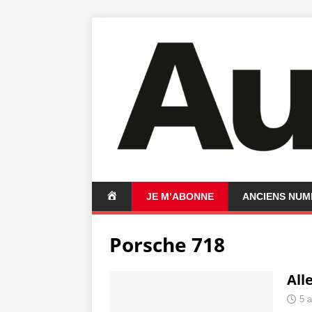
A
JE M’ABONNE
ANCIENS NU
C
C
Porsche 718
U
E
I
All
L
5 