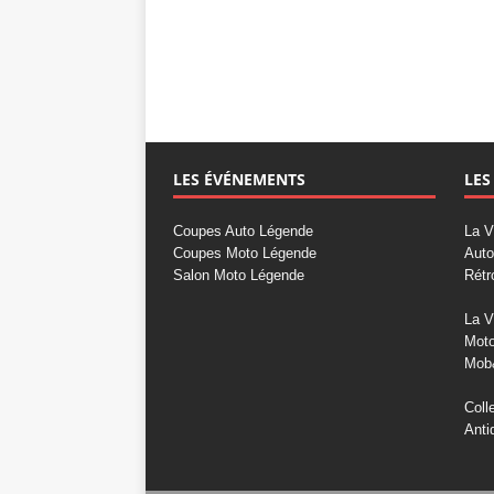
LES ÉVÉNEMENTS
LES
Coupes Auto Légende
La V
Coupes Moto Légende
Auto
Salon Moto Légende
Rétr
La V
Mot
Mob
Coll
Anti