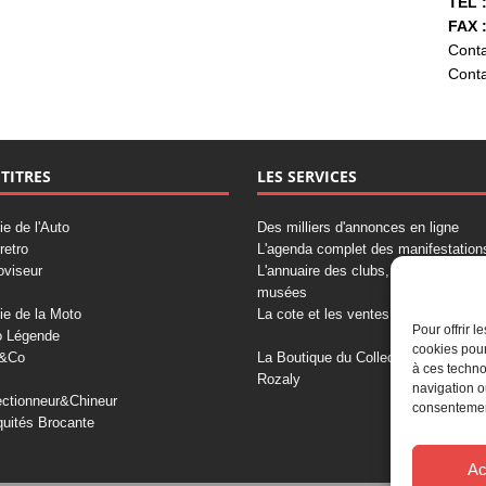
TÉL :
FAX :
Conta
Conta
 TITRES
LES SERVICES
ie de l'Auto
Des milliers d'annonces en ligne
retro
L'agenda complet des manifestation
oviseur
L'annuaire des clubs, professionnels
musées
ie de la Moto
La cote et les ventes aux enchères
Pour offrir 
o Légende
cookies pour
&Co
La Boutique du Collectionneur
à ces techno
Rozaly
navigation o
ectionneur&Chineur
consentement
quités Brocante
Ac