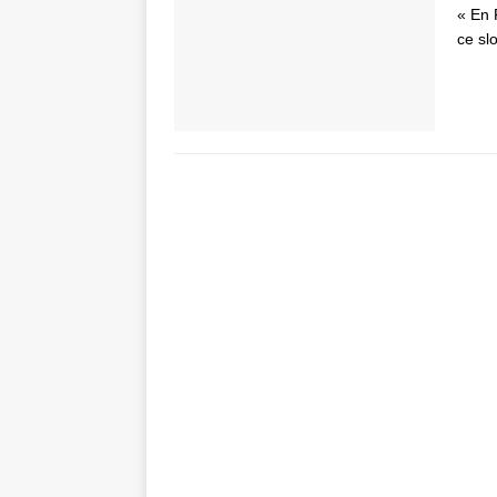
« En 
ce sl