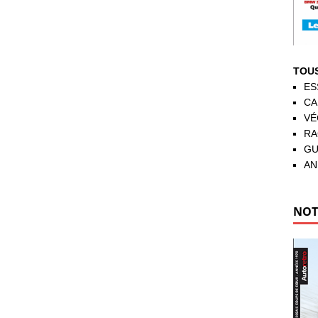
TOUS
ES
CA
VÉ
RA
GU
AN
NOT