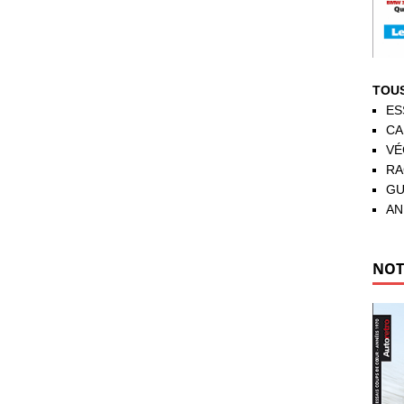
TOUS
ES
CA
VÉ
RA
GU
AN
NOT