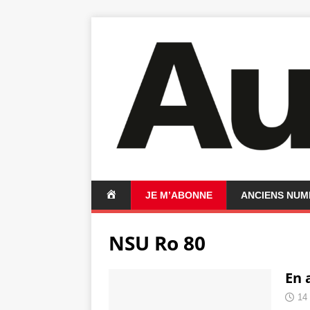
A
JE M’ABONNE
ANCIENS NU
C
C
NSU Ro 80
U
E
I
En 
L
14