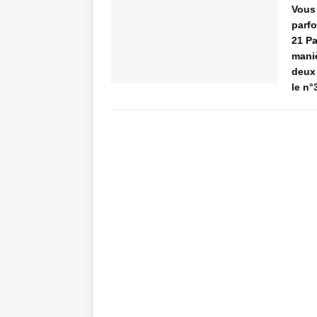
Vous 
parfo
21 Pa
maniè
deux 
le n°