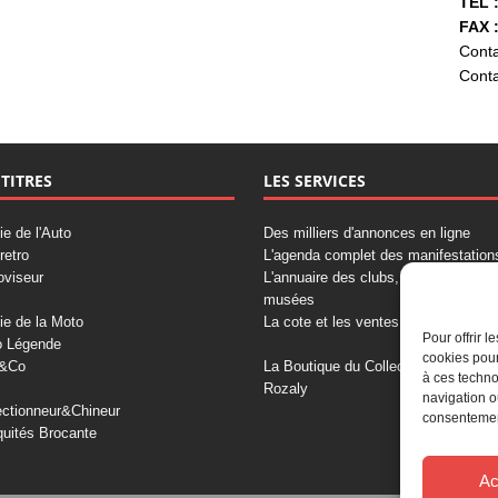
TÉL :
FAX :
Conta
Conta
 TITRES
LES SERVICES
ie de l'Auto
Des milliers d'annonces en ligne
retro
L'agenda complet des manifestation
oviseur
L'annuaire des clubs, professionnels
musées
ie de la Moto
La cote et les ventes aux enchères
Pour offrir 
o Légende
cookies pour
&Co
La Boutique du Collectionneur
à ces techno
Rozaly
navigation o
ectionneur&Chineur
consentement
quités Brocante
Ac