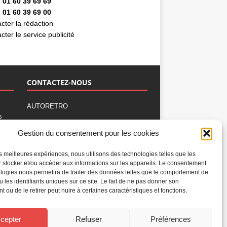
 01 60 39 69 69
 01 60 39 69 00
cter la rédaction
cter le service publicité
CONTACTEZ-NOUS
AUTORETRO
s
,
BP 40419
Gestion du consentement pour les cookies
77309 Fontainebleau Cedex
Tél : 01 60 39 69 69
les meilleures expériences, nous utilisons des technologies telles que les
Fax: 01 60 39 69 00
 stocker et/ou accéder aux informations sur les appareils. Le consentement
logies nous permettra de traiter des données telles que le comportement de
Nous contacter par email
u les identifiants uniques sur ce site. Le fait de ne pas donner son
Mentions légales
 ou de le retirer peut nuire à certaines caractéristiques et fonctions.
Politique de confidentialité
Gestion des cookies
cepter
Refuser
Préférences