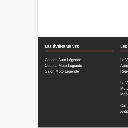
LES ÉVÉNEMENTS
LES
Coupes Auto Légende
La V
Coupes Moto Légende
Auto
Salon Moto Légende
Rétr
La V
Mot
Mob
Coll
Anti