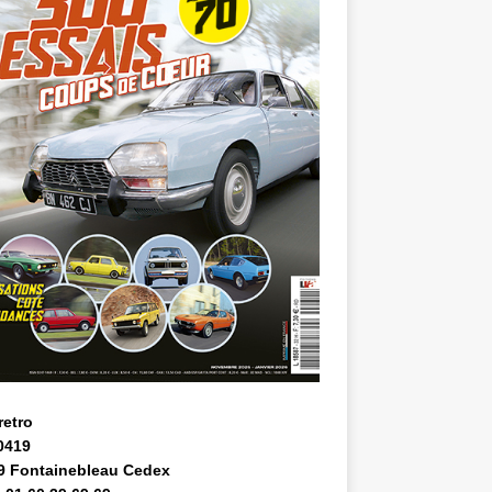
retro
0419
9 Fontainebleau Cedex