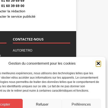
 01 60 39 69 69
 01 60 39 69 00
cter la rédaction
cter le service publicité
CONTACTEZ-NOUS
AUTORETRO
s
,
BP 40419
Gestion du consentement pour les cookies
77309 Fontainebleau Cedex
Tél : 01 60 39 69 69
les meilleures expériences, nous utilisons des technologies telles que les
Fax: 01 60 39 69 00
 stocker et/ou accéder aux informations sur les appareils. Le consentement
logies nous permettra de traiter des données telles que le comportement de
Nous contacter par email
u les identifiants uniques sur ce site. Le fait de ne pas donner son
Mentions légales
 ou de le retirer peut nuire à certaines caractéristiques et fonctions.
Politique de confidentialité
Gestion des cookies
cepter
Refuser
Préférences