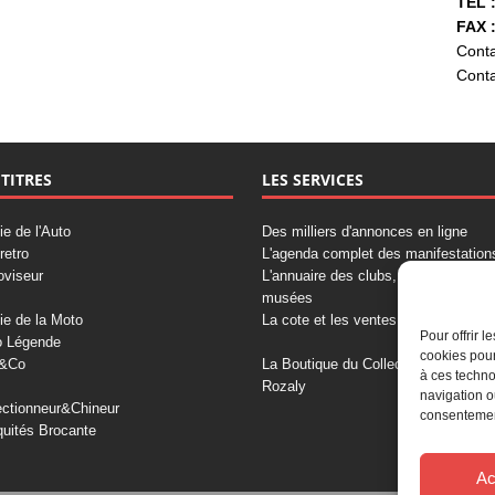
TÉL :
FAX :
Conta
Conta
 TITRES
LES SERVICES
ie de l'Auto
Des milliers d'annonces en ligne
retro
L'agenda complet des manifestation
oviseur
L'annuaire des clubs, professionnels
musées
ie de la Moto
La cote et les ventes aux enchères
Pour offrir 
o Légende
cookies pour
&Co
La Boutique du Collectionneur
à ces techno
Rozaly
navigation o
ectionneur&Chineur
consentement
quités Brocante
Ac