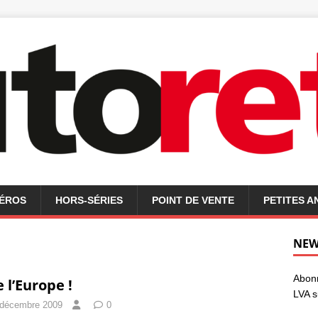
MÉROS
HORS-SÉRIES
POINT DE VENTE
PETITES 
NEW
Abonn
e l’Europe !
LVA s
 décembre 2009
0