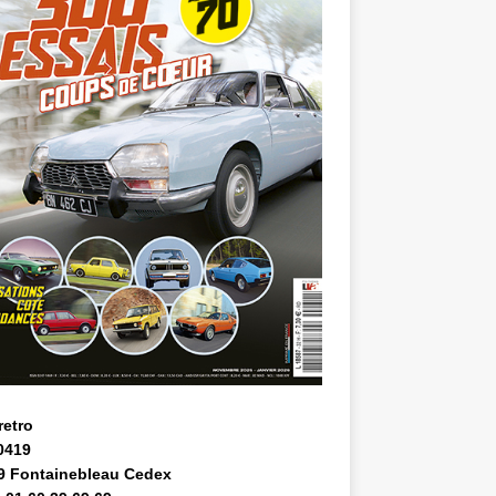
retro
0419
9 Fontainebleau Cedex