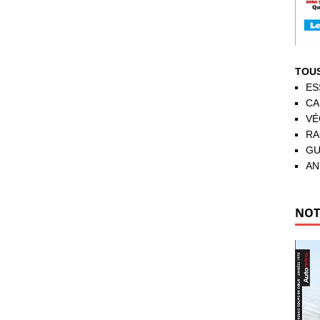
TOUS
ES
CA
VÉ
RA
GU
AN
NOT