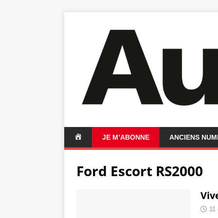
A
JE M’ABONNE
ANCIENS NU
C
C
Ford Escort RS2000
U
E
I
Viv
L
11