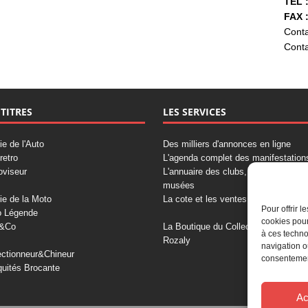
TÉL :
FAX :
Conta
Conta
 TITRES
LES SERVICES
ie de l'Auto
Des milliers d'annonces en ligne
retro
L'agenda complet des manifestation
oviseur
L'annuaire des clubs, professionnels
musées
ie de la Moto
La cote et les ventes aux enchères
Pour offrir 
o Légende
cookies pour
&Co
La Boutique du Collectionneur
à ces techno
Rozaly
navigation o
ectionneur&Chineur
consentement
quités Brocante
Ac