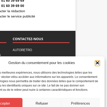
 01 60 39 69 69
 01 60 39 69 00
cter la rédaction
cter le service publicité
CONTACTEZ-NOUS
AUTORETRO
s
,
BP 40419
Gestion du consentement pour les cookies
77309 Fontainebleau Cedex
Tél : 01 60 39 69 69
les meilleures expériences, nous utilisons des technologies telles que les
Fax: 01 60 39 69 00
 stocker et/ou accéder aux informations sur les appareils. Le consentement
logies nous permettra de traiter des données telles que le comportement de
Nous contacter par email
u les identifiants uniques sur ce site. Le fait de ne pas donner son
Mentions légales
 ou de le retirer peut nuire à certaines caractéristiques et fonctions.
Politique de confidentialité
Gestion des cookies
cepter
Refuser
Préférences