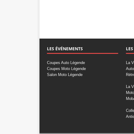
LES ÉVÉNEMENTS
LES
Coupes Auto Légende
La V
Coupes Moto Légende
Auto
Salon Moto Légende
Rétr
La V
Mot
Mob
Coll
Anti