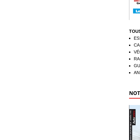
TOUS
ES
CA
VÉ
RA
GU
AN
NOT