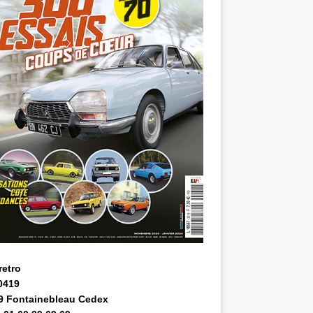
retro
0419
9 Fontainebleau Cedex