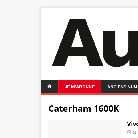
A
JE M’ABONNE
ANCIENS NU
C
C
Caterham 1600K
U
E
I
Viv
L
11