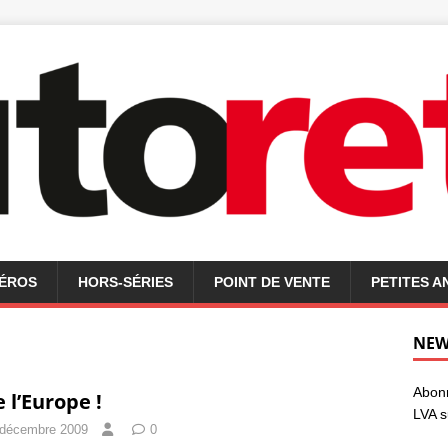
MÉROS
HORS-SÉRIES
POINT DE VENTE
PETITES 
NEW
Abonn
e l’Europe !
LVA s
 décembre 2009
0