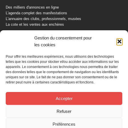
Des milliers d'annonces en ligne
L'agenda complet des manifestations
L'annuaire des clubs, professionnels, musées
La cote et les ventes aux enchères
La Boutique du Collectionneur
Gestion du consentement pour
Rozaly
les cookies
CONTACTEZ-NOUS
Pour offrir les meilleures expériences, nous utilisons des technologies
telles que les cookies pour stocker et/ou accéder aux informations sur les
AUTORETRO
appareils. Le consentement à ces technologies nous permettra de traiter
des données telles que le comportement de navigation ou les identifiants
uniques sur ce site. Le fait de ne pas donner son consentement ou de le
BP 40419
retirer peut nuire à certaines caractéristiques et fonctions.
77309 Fontainebleau Cedex
Tél : 01 60 39 69 69
Fax: 01 60 39 69 00
Accepter
Nous contacter par email
Refuser
Mentions légales
Politique de confidentialité
Gestion des cookies
Préférences